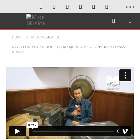
HOME
M DE MÚSICA
DAVID FONSECA: “A INQUIETAÇÃO AJUDOU-ME A CONSTRUIR COISAS
NOVAS”.