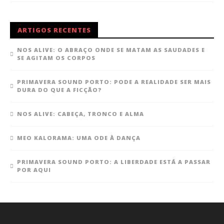
ARTIGOS RECENTES
NOS ALIVE: O ABRAÇO ONDE SE MATAM AS SAUDADES E
SE AGITAM OS CORPOS
PRIMAVERA SOUND PORTO: PODE A REALIDADE SER MAIS
DURA DO QUE A FICÇÃO?
NOS ALIVE: CABEÇA, TRONCO E ALMA
MEO KALORAMA: UMA ODE À DANÇA
PRIMAVERA SOUND PORTO: A LIBERDADE ESTÁ A PASSAR
POR AQUI