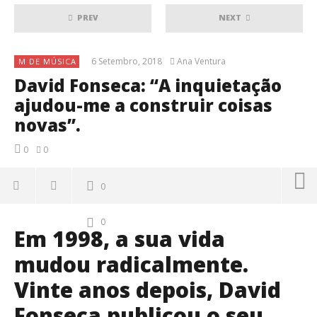
PREV
NEXT
6 Setembro, 2018
Ana Ventura
M DE MÚSICA
David Fonseca: “A inquietação
ajudou-me a construir coisas
novas”.
0
0
0
0
Em 1998, a sua vida
mudou radicalmente.
Vinte anos depois, David
Fonseca publicou o seu