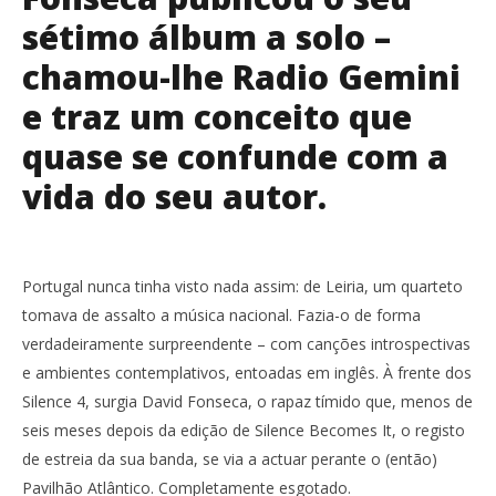
sétimo álbum a solo –
chamou-lhe Radio Gemini
e traz um conceito que
NOW VIEWING
quase se confunde com a
David Fonseca: “A inquietação ajudou-me a
NO
vida do seu autor.
construir coisas novas”.
se
6
6
Setembro,
Set
2018
201
Ana
A
Portugal nunca tinha visto nada assim: de Leiria, um quarteto
Ventura
Ven
tomava de assalto a música nacional. Fazia-o de forma
verdadeiramente surpreendente – com canções introspectivas
e ambientes contemplativos, entoadas em inglês. À frente dos
Silence 4, surgia David Fonseca, o rapaz tímido que, menos de
seis meses depois da edição de Silence Becomes It, o registo
de estreia da sua banda, se via a actuar perante o (então)
Pavilhão Atlântico. Completamente esgotado.