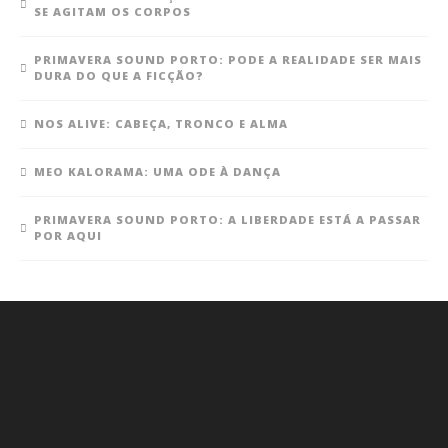
SE AGITAM OS CORPOS
PRIMAVERA SOUND PORTO: PODE A REALIDADE SER MAIS
DURA DO QUE A FICÇÃO?
NOS ALIVE: CABEÇA, TRONCO E ALMA
MEO KALORAMA: UMA ODE À DANÇA
PRIMAVERA SOUND PORTO: A LIBERDADE ESTÁ A PASSAR
POR AQUI