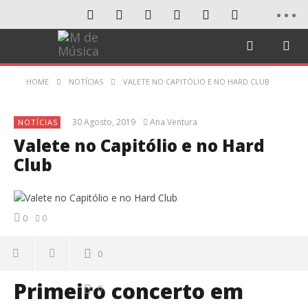
HOME
NOTÍCIAS
VALETE NO CAPITÓLIO E NO HARD CLUB
30 Agosto, 2019
Ana Ventura
NOTÍCIAS
Valete no Capitólio e no Hard
Club
0
0
0
Primeiro concerto em
0