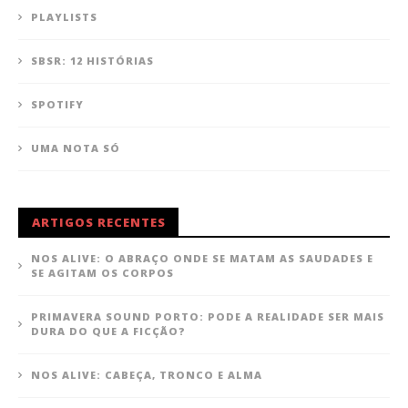
PLAYLISTS
SBSR: 12 HISTÓRIAS
SPOTIFY
UMA NOTA SÓ
ARTIGOS RECENTES
NOS ALIVE: O ABRAÇO ONDE SE MATAM AS SAUDADES E
SE AGITAM OS CORPOS
PRIMAVERA SOUND PORTO: PODE A REALIDADE SER MAIS
DURA DO QUE A FICÇÃO?
NOS ALIVE: CABEÇA, TRONCO E ALMA