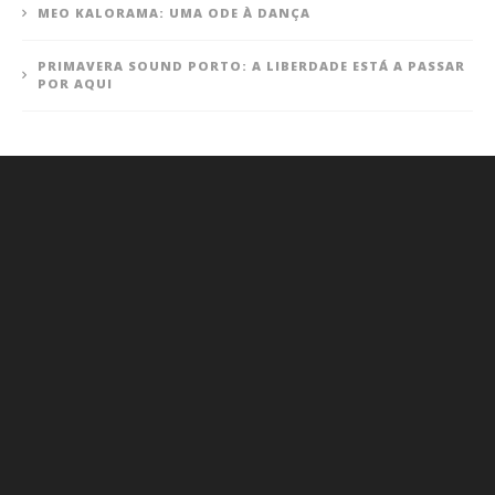
MEO KALORAMA: UMA ODE À DANÇA
PRIMAVERA SOUND PORTO: A LIBERDADE ESTÁ A PASSAR
POR AQUI