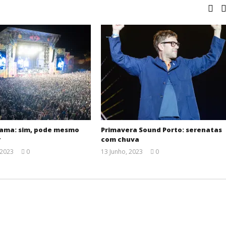
ama: sim, pode mesmo
Primavera Sound Porto: serenatas
r
com chuva
 2023
0
13 Junho, 2023
0
Ana
Ana
Ventura
Ventura
.