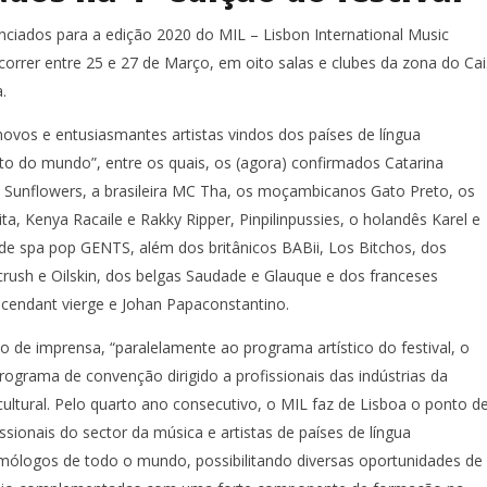
iados para a edição 2020 do MIL – Lisbon International Music
correr entre 25 e 27 de Março, em oito salas e clubes da zona do Cai
.
novos e entusiasmantes artistas vindos dos países de língua
to do mundo”, entre os quais, os (agora) confirmados Catarina
 Sunflowers, a brasileira MC Tha, os moçambicanos Gato Preto, os
ta, Kenya Racaile e Rakky Ripper, Pinpilinpussies, o holandês Karel e
e spa pop GENTS, além dos britânicos BABii, Los Bitchos, dos
ush e Oilskin, dos belgas Saudade e Glauque e dos franceses
cendant vierge e Johan Papaconstantino.
de imprensa, “paralelamente ao programa artístico do festival, o
ograma de convenção dirigido a profissionais das indústrias da
ultural. Pelo quarto ano consecutivo, o MIL faz de Lisboa o ponto d
ssionais do sector da música e artistas de países de língua
ólogos de todo o mundo, possibilitando diversas oportunidades de