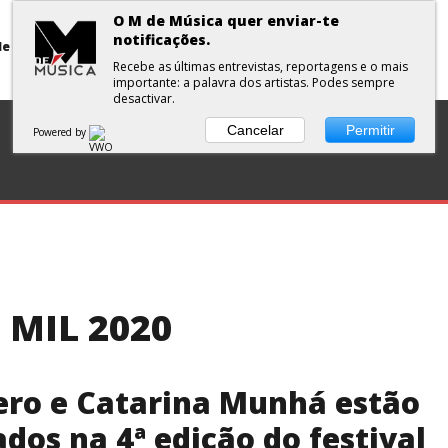
O M de Música quer enviar-te
notificações.
Primavera Sound Porto: pode a realidade ser mais dura do que a ficção?
Recebe as últimas entrevistas, reportagens e o mais
importante: a palavra dos artistas. Podes sempre
desactivar.
DISCOS
ENTREVISTA
CURTAS
PLAYLISTS
Cancelar
Permitir
Powered by
 MIL 2020
ero e Catarina Munhá estão
dos na 4ª edição do festival