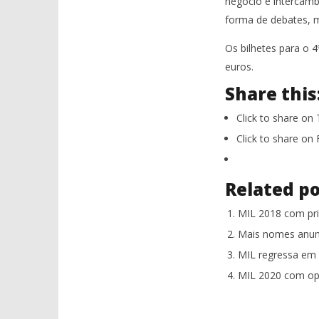
negócio e intercâm
forma de debates, m
Os bilhetes para o 
euros.
Share this
Click to share on
Click to share o
Related po
MIL 2018 com pr
Mais nomes anunc
MIL regressa em
MIL 2020 com ope