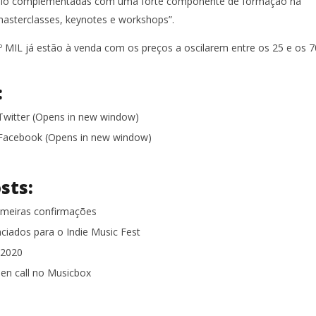
bio complementadas com uma forte componente de formação na
asterclasses, keynotes e workshops”.
4º MIL já estão à venda com os preços a oscilarem entre os 25 e os 7
:
 Twitter (Opens in new window)
n Facebook (Opens in new window)
sts:
imeiras confirmações
iados para o Indie Music Fest
 2020
n call no Musicbox