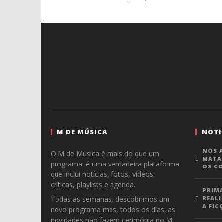
M DE MÚSICA
NOTI
NOS A
O M de Música é mais do que um
MATA
programa: é uma verdadeira plataforma
OS C
que inclui notícias, fotos, vídeos,
críticas, playlists e agenda.
PRIM
Todas as semanas, descobrimos um
REALI
A FIC
novo programa mas, todos os dias, as
novidades não fazem cerimónia no M