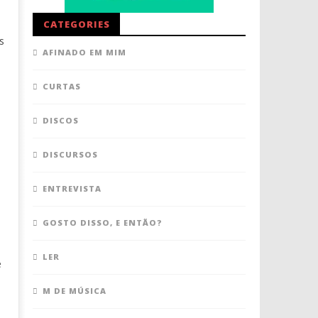
CATEGORIES
s
AFINADO EM MIM
CURTAS
DISCOS
DISCURSOS
ENTREVISTA
GOSTO DISSO, E ENTÃO?
LER
e
M DE MÚSICA