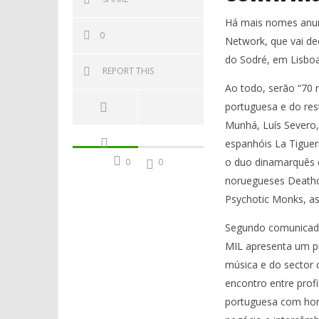
Há mais nomes anunc
0
Network, que vai de
do Sodré, em Lisboa
REPORT THIS
Ao todo, serão “70 
portuguesa e do res
Munhá, Luís Severo,
espanhóis La Tigueri
o duo dinamarquês d
0
0
noruegueses Deathcr
Psychotic Monks, as
Segundo comunicado 
MIL apresenta um pr
música e do sector c
encontro entre profi
portuguesa com hom