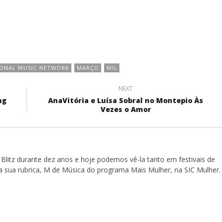
IONAL MUSIC NETWORK
MARÇO
MIL
NEXT
ng
AnaVitória e Luísa Sobral no Montepio Às
Vezes o Amor
Blitz durante dez anos e hoje podemos vê-la tanto em festivais de
a sua rubrica, M de Música do programa Mais Mulher, na SIC Mulher.