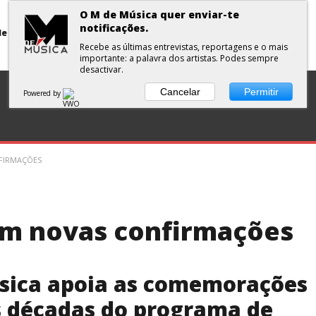
O M de Música quer enviar-te
notificações.
Primavera Sound Porto: pode a realidade ser mais dura do que a ficção?
Recebe as últimas entrevistas, reportagens e o mais
importante: a palavra dos artistas. Podes sempre
desactivar.
DISCOS
ENTREVISTA
CURTAS
PLAYLISTS
Cancelar
Permitir
Powered by
NFIRMAÇÕES
om novas confirmações
sica apoia as comemorações
s décadas do programa de