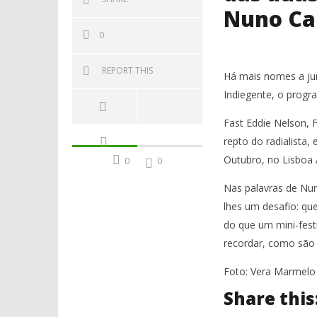
Nuno Ca
0
REPORT THIS
Há mais nomes a ju
Indiegente, o progr
Fast Eddie Nelson,
repto do radialista,
Outubro, no Lisboa 
0
0
Nas palavras de Nuno
lhes um desafio: que
do que um mini-festi
recordar, como são 
Foto: Vera Marmelo
Share this