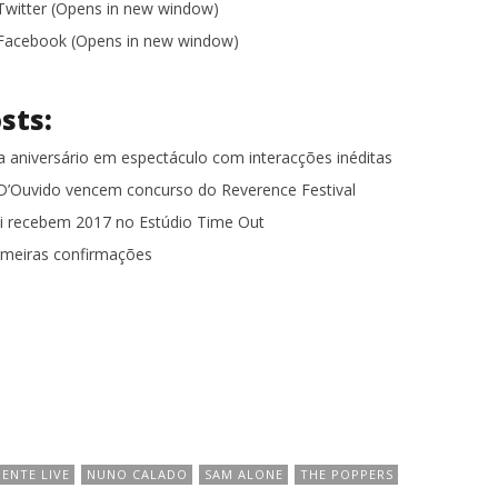
 Twitter (Opens in new window)
n Facebook (Opens in new window)
sts:
a aniversário em espectáculo com interacções inéditas
’Ouvido vencem concurso do Reverence Festival
bi recebem 2017 no Estúdio Time Out
imeiras confirmações
GENTE LIVE
NUNO CALADO
SAM ALONE
THE POPPERS