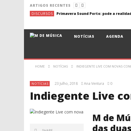
ARTIGOS RECENTES
DISCURSOS
NOTÍCIAS
AGENDA
HOME
NOTÍCIAS
INDIEGENTE LIVE COM NOVAS CO
23 Julho, 2018
Ana Ventura
0
NOTÍCIAS
Indiegente Live c
M de Mú
das dua
SHARE