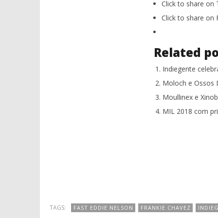
Click to share on
Click to share o
Related po
Indiegente celebr
Moloch e Ossos D
Moullinex e Xino
MIL 2018 com pr
TAGS:
FAST EDDIE NELSON
FRANKIE CHAVEZ
INDIE