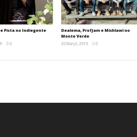
e Pista no Indiegente
Dealema, ProfJam e Mishlawi no
Monte Verde
19
0
20 Março, 2019
0
Ana
Ana
Ventura
Ventura
.