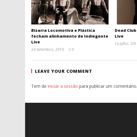
Bizarra Locomotiva e Plástica
Dead Club 
fecham alinhamento de Indiegente
Live
Live
16 Julho, 20
24 Setembro, 2019
0
Ana
Ventura
LEAVE YOUR COMMENT
Tem de
iniciar a sessão
para publicar um comentário