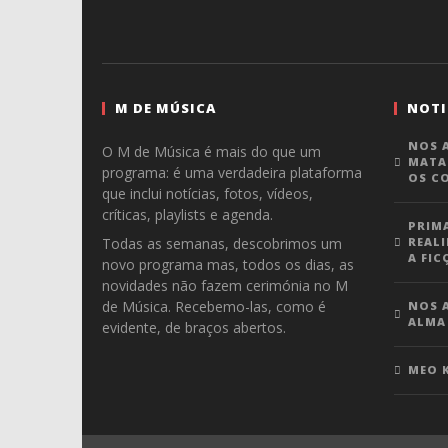
M DE MÚSICA
NOTI
NOS A
O M de Música é mais do que um
MATA
programa: é uma verdadeira plataforma
OS C
que inclui notícias, fotos, vídeos,
críticas, playlists e agenda.
PRIM
Todas as semanas, descobrimos um
REALI
A FIC
novo programa mas, todos os dias, as
novidades não fazem cerimónia no M
de Música. Recebemo-las, como é
NOS A
ALMA
evidente, de braços abertos.
MEO 