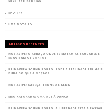
SBSR: 12 HISTÓRIAS
SPOTIFY
UMA NOTA SÓ
ARTIGOS RECENTES
NOS ALIVE: O ABRAÇO ONDE SE MATAM AS SAUDADES E
SE AGITAM OS CORPOS
PRIMAVERA SOUND PORTO: PODE A REALIDADE SER MAIS
DURA DO QUE A FICÇÃO?
NOS ALIVE: CABEÇA, TRONCO E ALMA
MEO KALORAMA: UMA ODE À DANÇA
PRIMAVERA SOUND PORTO: A LIBERDADE ESTÁ A PASSAR