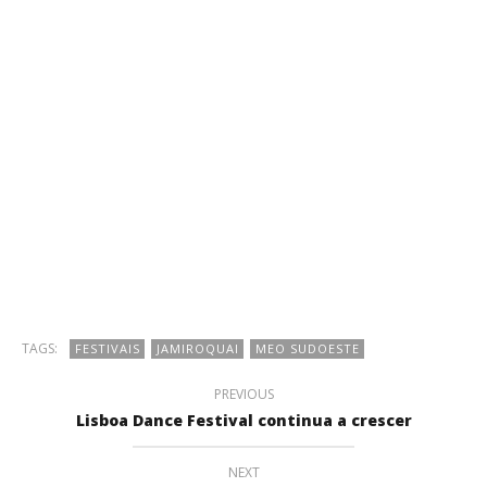
TAGS:
FESTIVAIS
JAMIROQUAI
MEO SUDOESTE
PREVIOUS
Lisboa Dance Festival continua a crescer
NEXT