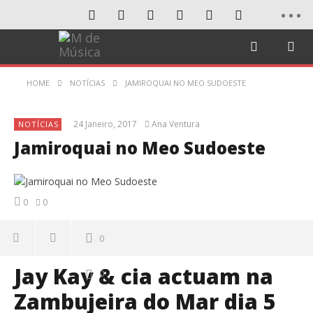
HOME
NOTÍCIAS
JAMIROQUAI NO MEO SUDOESTE
24 Janeiro, 2017
Ana Ventura
NOTÍCIAS
Jamiroquai no Meo Sudoeste
0
0
0
Jay Kay & cia actuam na
0
Zambujeira do Mar dia 5