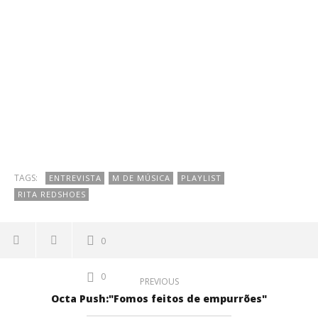
TAGS:
ENTREVISTA
M DE MÚSICA
PLAYLIST
RITA REDSHOES
0
0
PREVIOUS
Octa Push:"Fomos feitos de empurrões"