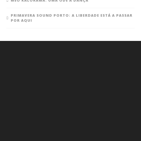
MEO KALORAMA: UMA ODE À DANÇA
PRIMAVERA SOUND PORTO: A LIBERDADE ESTÁ A PASSAR
POR AQUI