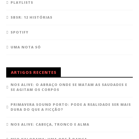
PLAYLISTS
SBSR: 12 HISTÓRIAS
SPOTIFY
UMA NOTA SÓ
ARTIGOS RECENTES
NOS ALIVE: O ABRAÇO ONDE SE MATAM AS SAUDADES E
SE AGITAM OS CORPOS
PRIMAVERA SOUND PORTO: PODE A REALIDADE SER MAIS
DURA DO QUE A FICÇÃO?
NOS ALIVE: CABEÇA, TRONCO E ALMA