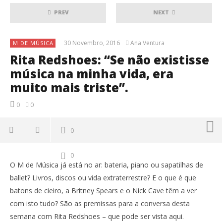
PREV
NEXT
30 Novembro, 2016
Ana Ventura
M DE MÚSICA
Rita Redshoes: “Se não existisse
música na minha vida, era
muito mais triste”.
0
0
0
0
O M de Música já está no ar: bateria, piano ou sapatilhas de
ballet? Livros, discos ou vida extraterrestre? E o que é que
batons de cieiro, a Britney Spears e o Nick Cave têm a ver
com isto tudo? São as premissas para a conversa desta
semana com Rita Redshoes – que pode ser vista aqui.