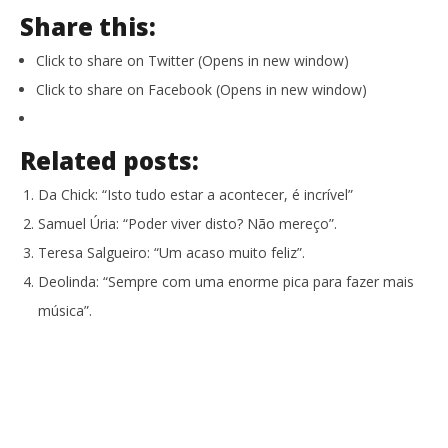
Share this:
Click to share on Twitter (Opens in new window)
Click to share on Facebook (Opens in new window)
NOW VIEWING
Related posts:
Rita Redshoes: “Se não existisse música na minha
NO
vida, era muito mais triste”.
se
Da Chick: “Isto tudo estar a acontecer, é incrível”
30
30
Novembro,
No
Samuel Úria: “Poder viver disto? Não mereço”.
2016
201
Ana
A
Teresa Salgueiro: “Um acaso muito feliz”.
Ventura
Ven
Deolinda: “Sempre com uma enorme pica para fazer mais
música”.