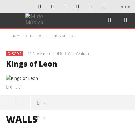
HOME
DISCOS
KINGS OF LEON
11 Novembro, 2016
Ana Ventura
DISCOS
Kings of Leon
0
0
0
WALLS
0