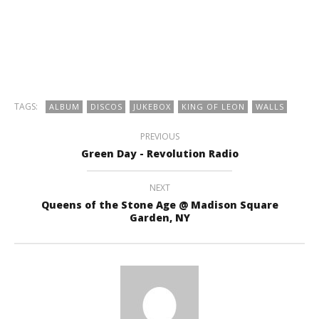
TAGS:
ALBUM
DISCOS
JUKEBOX
KING OF LEON
WALLS
PREVIOUS
Green Day - Revolution Radio
NEXT
Queens of the Stone Age @ Madison Square
Garden, NY