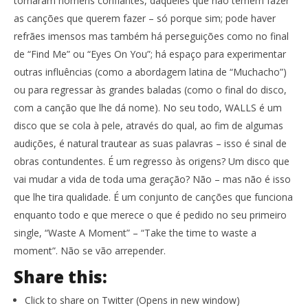
tornaram homens confiantes, daqueles que não temem fazer
as canções que querem fazer – só porque sim; pode haver
refrães imensos mas também há perseguições como no final
de “Find Me” ou “Eyes On You”; há espaço para experimentar
outras influências (como a abordagem latina de “Muchacho”)
ou para regressar às grandes baladas (como o final do disco,
com a canção que lhe dá nome). No seu todo, WALLS é um
disco que se cola à pele, através do qual, ao fim de algumas
audições, é natural trautear as suas palavras – isso é sinal de
obras contundentes. É um regresso às origens? Um disco que
vai mudar a vida de toda uma geração? Não – mas não é isso
que lhe tira qualidade. É um conjunto de canções que funciona
enquanto todo e que merece o que é pedido no seu primeiro
single, “Waste A Moment” – “Take the time to waste a
moment”. Não se vão arrepender.
Share this:
Click to share on Twitter (Opens in new window)