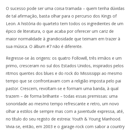
O sucesso pode ser uma coisa tramada – quem tenha dúvidas
de tal afirmação, basta olhar para o percurso dos Kings of
Leon. A história do quarteto tem todos os ingredientes de um
épico de literatura, o que acaba por oferecer um cariz de
maior normalidade à grandiosidade que teimam em trazer à
sua música. O álbum #7 não é diferente.
Regresse-se às origens: os quatro Followill, três irmãos e um
primo, cresceram no sul dos Estados Unidos, inspirados pelos
ritmos quentes dos blues e do rock do Mississippi ao mesmo
tempo que se confrontavam com a religião imposta pelo pai
pastor. Crescem, revoltam-se e formam uma banda, à qual
trazem – de forma brilhante – todas essas premissas: uma
sonoridade ao mesmo tempo refrescante e retro, um novo
olhar a estilos de sempre mas com a juventude expressa, até,
no título do seu registo de estreia: Youth & Young Manhood.
Vivia-se, então, em 2003 e o garage-rock com sabor a country