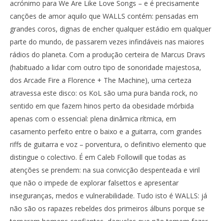
acrónimo para We Are Like Love Songs – e é precisamente
canções de amor aquilo que WALLS contém: pensadas em
grandes coros, dignas de encher qualquer estádio em qualquer
parte do mundo, de passarem vezes infindáveis nas maiores
rádios do planeta. Com a produção certeira de Marcus Dravs
(habituado a lidar com outro tipo de sonoridade majestosa,
dos Arcade Fire a Florence + The Machine), uma certeza
atravessa este disco: os KoL são uma pura banda rock, no
sentido em que fazem hinos perto da obesidade mórbida
apenas com o essencial: plena dinâmica rítmica, em
casamento perfeito entre o baixo e a guitarra, com grandes
riffs de guitarra e voz – porventura, o definitivo elemento que
distingue o colectivo. É em Caleb Followill que todas as
atenções se prendem: na sua convicção despenteada e viril
que não o impede de explorar falsettos e apresentar
inseguranças, medos e vulnerabilidade. Tudo isto é WALLS: já
não são os rapazes rebeldes dos primeiros álbuns porque se