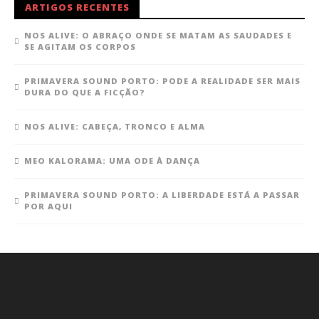
ARTIGOS RECENTES
NOS ALIVE: O ABRAÇO ONDE SE MATAM AS SAUDADES E
SE AGITAM OS CORPOS
PRIMAVERA SOUND PORTO: PODE A REALIDADE SER MAIS
DURA DO QUE A FICÇÃO?
NOS ALIVE: CABEÇA, TRONCO E ALMA
MEO KALORAMA: UMA ODE À DANÇA
PRIMAVERA SOUND PORTO: A LIBERDADE ESTÁ A PASSAR
POR AQUI