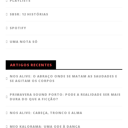
PLAYLISTS
SBSR: 12 HISTÓRIAS
SPOTIFY
UMA NOTA SÓ
ARTIGOS RECENTES
NOS ALIVE: O ABRAÇO ONDE SE MATAM AS SAUDADES E
SE AGITAM OS CORPOS
PRIMAVERA SOUND PORTO: PODE A REALIDADE SER MAIS
DURA DO QUE A FICÇÃO?
NOS ALIVE: CABEÇA, TRONCO E ALMA
MEO KALORAMA: UMA ODE À DANÇA