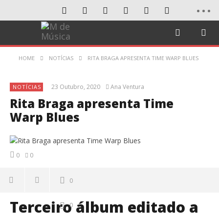
HOME
NOTÍCIAS
RITA BRAGA APRESENTA TIME WARP BLUES
23 Outubro, 2020
Ana Ventura
NOTÍCIAS
Rita Braga apresenta Time
Warp Blues
0
0
0
Terceiro álbum editado a
0