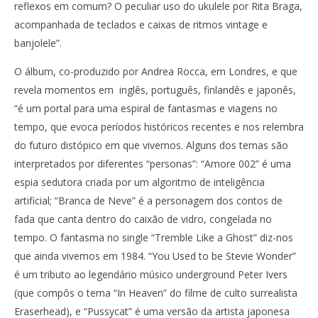
reflexos em comum? O peculiar uso do ukulele por Rita Braga,
acompanhada de teclados e caixas de ritmos vintage e
banjolele”.
O álbum, co-produzido por Andrea Rocca, em Londres, e que
revela momentos em inglês, português, finlandês e japonês,
“é um portal para uma espiral de fantasmas e viagens no
tempo, que evoca períodos históricos recentes e nos relembra
do futuro distópico em que vivemos. Alguns dos temas são
interpretados por diferentes “personas”: “Amore 002” é uma
espia sedutora criada por um algoritmo de inteligência
artificial; “Branca de Neve” é a personagem dos contos de
fada que canta dentro do caixão de vidro, congelada no
tempo. O fantasma no single “Tremble Like a Ghost” diz-nos
que ainda vivemos em 1984. “You Used to be Stevie Wonder”
é um tributo ao legendário músico underground Peter Ivers
(que compôs o tema “In Heaven” do filme de culto surrealista
Eraserhead), e “Pussycat” é uma versão da artista japonesa