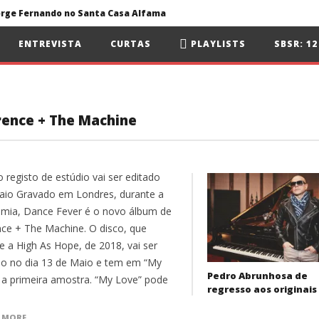
Jorge Fernando no Santa Casa Alfama
António Zambujo e Dulce Pontes no Santa Casa Alfama
ENTREVISTA
CURTAS
PLAYLISTS
SBSR: 1
ua e Surma no Rock Nordeste
Primavera Sound Porto: pode a realidade ser mais dura do que a ficção?
rence + The Machine
 registo de estúdio vai ser editado
io Gravado em Londres, durante a
mia, Dance Fever é o novo álbum de
nce + The Machine. O disco, que
e a High As Hope, de 2018, vai ser
do no dia 13 de Maio e tem em “My
Pedro Abrunhosa de
 a primeira amostra. “My Love” pode
regresso aos originais
 MORE