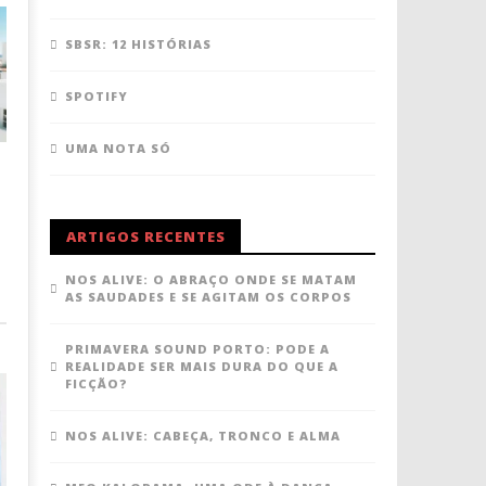
SBSR: 12 HISTÓRIAS
SPOTIFY
UMA NOTA SÓ
ARTIGOS RECENTES
NOS ALIVE: O ABRAÇO ONDE SE MATAM
AS SAUDADES E SE AGITAM OS CORPOS
PRIMAVERA SOUND PORTO: PODE A
REALIDADE SER MAIS DURA DO QUE A
FICÇÃO?
NOS ALIVE: CABEÇA, TRONCO E ALMA