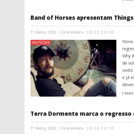
Band of Horses apresentam Things
11 Março, 2022
Ana Ventura
0
0
0
0
Novo 
NOTÍCIAS
regre
Why A
de vo
sexto
e já e
dever
READ
Terra Dormente marca o regresso 
11 Março, 2022
Ana Ventura
0
0
0
0