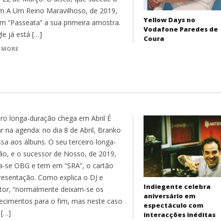
m A Um Reino Maravilhoso, de 2019,
Yellow Days no
m “Passeata” a sua primeira amostra.
Vodafone Paredes de
le já está […]
Coura
 MORE
iro longa-duração chega em Abril É
r na agenda: no dia 8 de Abril, Branko
ssa aos álbuns. O seu terceiro longa-
ão, e o sucessor de Nosso, de 2019,
-se OBG e tem em “SRA”, o cartão
resentação. Como explica o DJ e
Indiegente celebra
tor, “normalmente deixam-se os
aniversário em
ecimentos para o fim, mas neste caso
espectáculo com
 […]
interacções inéditas