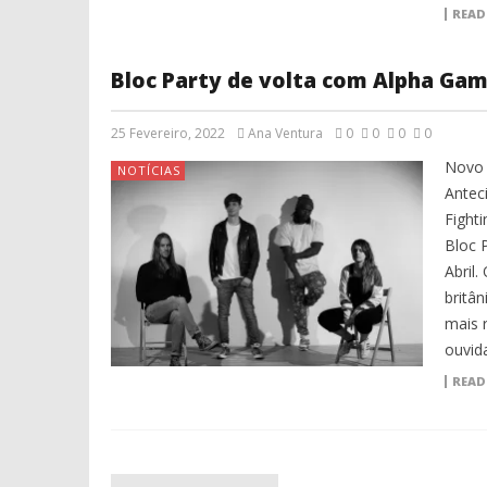
READ
Bloc Party de volta com Alpha Ga
25 Fevereiro, 2022
Ana Ventura
0
0
0
0
Novo 
NOTÍCIAS
Antec
Fight
Bloc P
Abril
britâ
mais 
ouvida
READ