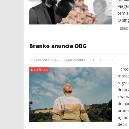
Viage
tem e
O sing
READ
Branko anuncia OBG
25 Fevereiro, 2022
Ana Ventura
0
0
0
0
Terce
NOTÍCIAS
marca
regre
duraç
chama
de ap
produ
agrad
decidi