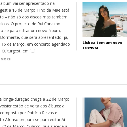
álbum vai ser apresentado na
rgest a 16 de Março Filho da Mãe está
lta – não só aos discos mas também
alcos. O projecto de Rui Carvalho
ra-se para editar um novo álbum,
 Dormente, que será apresentado, já,
Lisboa tem um novo
a 16 de Março, em concerto agendado
festival
a Culturgest, em […]
 MORE
a longa-duração chega a 22 de Março
oisier estão de volta aos álbuns: a
 composta por Patrícia Relvas e
to Afonso prepara-se para editar Aí
a 22 de Março. O disco, que sucede a