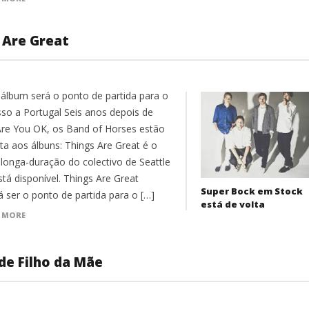
 Are Great
álbum será o ponto de partida para o
sso a Portugal Seis anos depois de
re You OK, os Band of Horses estão
lta aos álbuns: Things Are Great é o
 longa-duração do colectivo de Seattle
stá disponível. Things Are Great
Super Bock em Stock
á ser o ponto de partida para o […]
está de volta
 MORE
de Filho da Mãe