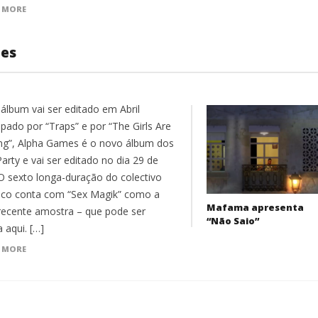
 MORE
mes
álbum vai ser editado em Abril
ipado por “Traps” e por “The Girls Are
ing”, Alpha Games é o novo álbum dos
arty e vai ser editado no dia 29 de
. O sexto longa-duração do colectivo
nico conta com “Sex Magik” como a
Mafama apresenta
recente amostra – que pode ser
“Não Saio”
 aqui. […]
 MORE