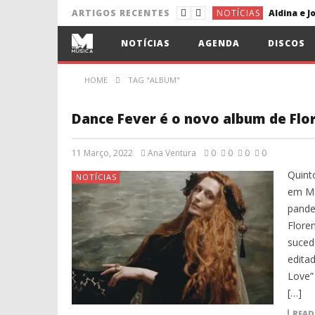
NOTÍCIAS
Aldina e 
ARTIGOS RECENTES
NOTÍCIAS
NOTÍCIAS
AGENDA
DISCOS
NOTÍCIAS
Lena d’Ág
HOME
TAG "ALBUM"
DISCURSOS
Dance Fever é o novo album de Flo
11 Março, 2022
Ana Ventura
0
0
0
0
Quinto
NOTÍCIAS
em Ma
pande
Flore
suced
edita
Love”
[…]
READ