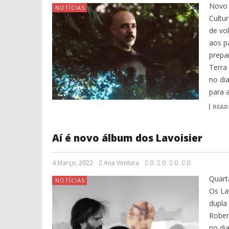
Novo 
NOTÍCIAS
Cultu
de vo
aos p
prepa
Terra
no di
para 
READ
Aí é novo álbum dos Lavoisier
4 Março, 2022
Ana Ventura
0
0
0
0
Quart
NOTÍCIAS
Os Lav
dupla
Rober
no di