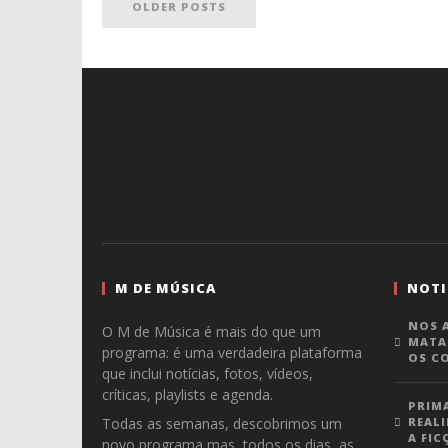
OLDER POSTS
M DE MÚSICA
NOTI
NOS A
O M de Música é mais do que um
MATA
programa: é uma verdadeira plataforma
OS C
que inclui notícias, fotos, vídeos,
críticas, playlists e agenda.
PRIM
Todas as semanas, descobrimos um
REALI
A FIC
novo programa mas, todos os dias, as