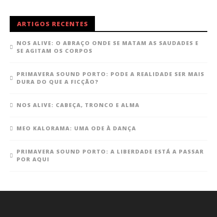
ARTIGOS RECENTES
NOS ALIVE: O ABRAÇO ONDE SE MATAM AS SAUDADES E
SE AGITAM OS CORPOS
PRIMAVERA SOUND PORTO: PODE A REALIDADE SER MAIS
DURA DO QUE A FICÇÃO?
NOS ALIVE: CABEÇA, TRONCO E ALMA
MEO KALORAMA: UMA ODE À DANÇA
PRIMAVERA SOUND PORTO: A LIBERDADE ESTÁ A PASSAR
POR AQUI