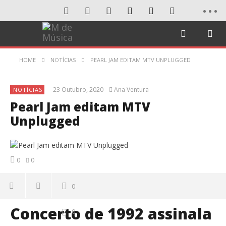
HOME
NOTÍCIAS
PEARL JAM EDITAM MTV UNPLUGGED
23 Outubro, 2020
Ana Ventura
NOTÍCIAS
Pearl Jam editam MTV
Unplugged
0
0
0
Concerto de 1992 assinala
0