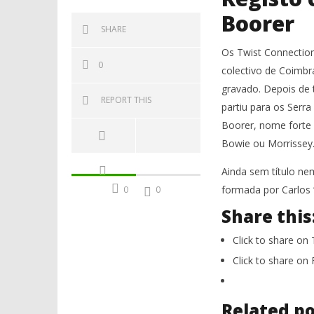
Boorer
SHARE
Os Twist Connection
0
colectivo de Coimbr
gravado. Depois de 
REPORT THIS
partiu para os Serr
Boorer, nome forte 
Bowie ou Morrissey
Ainda sem título ne
formada por Carlos 
0
0
Share this
Click to share on
Click to share o
Related po