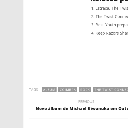
Estraca, The Twi
The Twist Conne
Best Youth prep
Keep Razors Sha
TAGS:
ALBUM
COIMBRA
ROCK
THE TWIST CONNE
PREVIOUS
Novo álbum de Michael Kiwanuka em Out