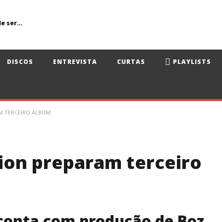
Primavera Sound Porto: pode a realidade ser mais dura do que a ficção?
DISCOS
ENTREVISTA
CURTAS
PLAYLISTS
M TERCEIRO ÁLBUM
ion preparam terceiro
conta com produção de Boz