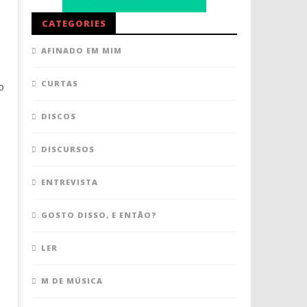
CATEGORIES
AFINADO EM MIM
CURTAS
o
DISCOS
DISCURSOS
ENTREVISTA
GOSTO DISSO, E ENTÃO?
LER
M DE MÚSICA