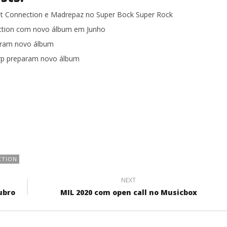
st Connection e Madrepaz no Super Bock Super Rock
ction com novo álbum em Junho
aram novo álbum
rp preparam novo álbum
CTION
NEXT
ubro
MIL 2020 com open call no Musicbox