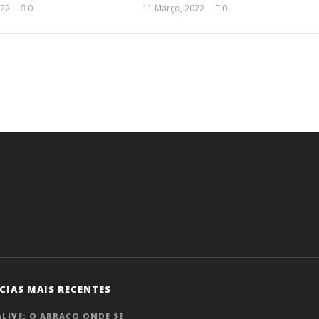
022
0
11 Março, 2022
0
Ana
Ana
Ventura
Ventura
.
CIAS MAIS RECENTES
LIVE: O ABRAÇO ONDE SE