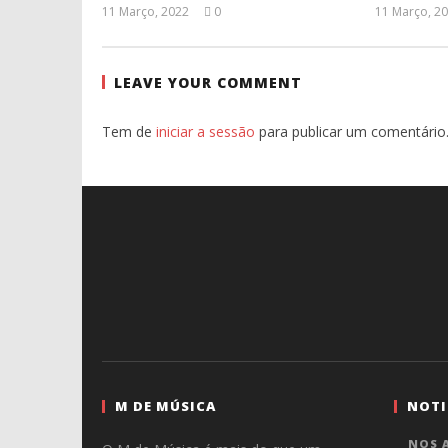
11 Março, 2022
0
11 Março, 2
Ana
Ventura
LEAVE YOUR COMMENT
Tem de
iniciar a sessão
para publicar um comentário
M DE MÚSICA
NOTI
NOS A