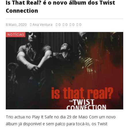
Is That Real? é o novo álbum dos Twist
Connection
8 Maio, 2020
Ana Ventura
0
0
0
0
NOTÍCIAS
Trio actua no Play It Safe no dia 29 de Maio Com um novo
álbum já disponível e sem palco para tocá-lo, os Twist