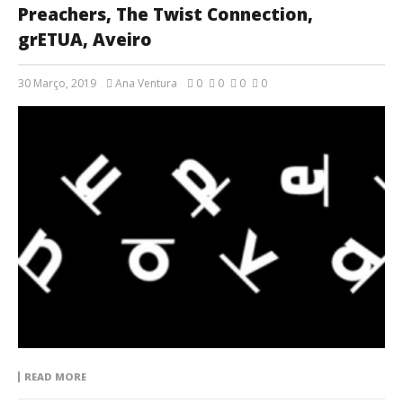
Preachers, The Twist Connection,
grETUA, Aveiro
30 Março, 2019
Ana Ventura
0
0
0
0
READ MORE