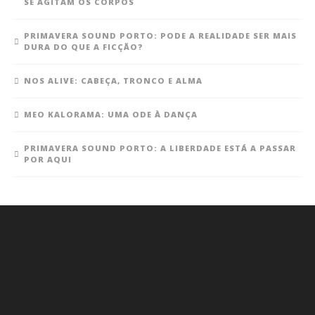
SE AGITAM OS CORPOS
PRIMAVERA SOUND PORTO: PODE A REALIDADE SER MAIS
DURA DO QUE A FICÇÃO?
NOS ALIVE: CABEÇA, TRONCO E ALMA
MEO KALORAMA: UMA ODE À DANÇA
PRIMAVERA SOUND PORTO: A LIBERDADE ESTÁ A PASSAR
POR AQUI