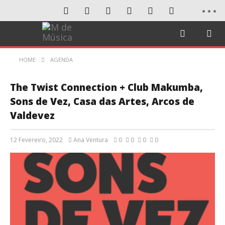
HOME
AGENDA
The Twist Connection + Club Makumba,
Sons de Vez, Casa das Artes, Arcos de
Valdevez
12 Fevereiro, 2022
Ana Ventura
0
0
0
0