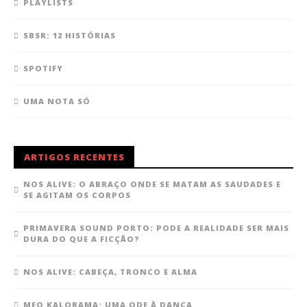
PLAYLISTS
SBSR: 12 HISTÓRIAS
SPOTIFY
UMA NOTA SÓ
ARTIGOS RECENTES
NOS ALIVE: O ABRAÇO ONDE SE MATAM AS SAUDADES E
SE AGITAM OS CORPOS
PRIMAVERA SOUND PORTO: PODE A REALIDADE SER MAIS
DURA DO QUE A FICÇÃO?
NOS ALIVE: CABEÇA, TRONCO E ALMA
MEO KALORAMA: UMA ODE À DANÇA