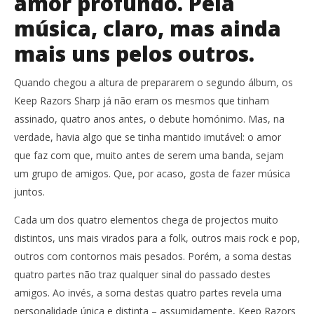
amor profundo. Pela
música, claro, mas ainda
mais uns pelos outros.
NOW VIEWING
Quando chegou a altura de prepararem o segundo álbum, os
Keep Razors Sharp: “Temos mais caminhos e mais
NO
Keep Razors Sharp já não eram os mesmos que tinham
ideias”.
se
assinado, quatro anos antes, o debute homónimo. Mas, na
25
25
Abril,
Abri
verdade, havia algo que se tinha mantido imutável: o amor
2019
201
Ana
A
que faz com que, muito antes de serem uma banda, sejam
Ventura
Ven
um grupo de amigos. Que, por acaso, gosta de fazer música
juntos.
Cada um dos quatro elementos chega de projectos muito
distintos, uns mais virados para a folk, outros mais rock e pop,
outros com contornos mais pesados. Porém, a soma destas
quatro partes não traz qualquer sinal do passado destes
amigos. Ao invés, a soma destas quatro partes revela uma
personalidade única e distinta – assumidamente, Keep Razors