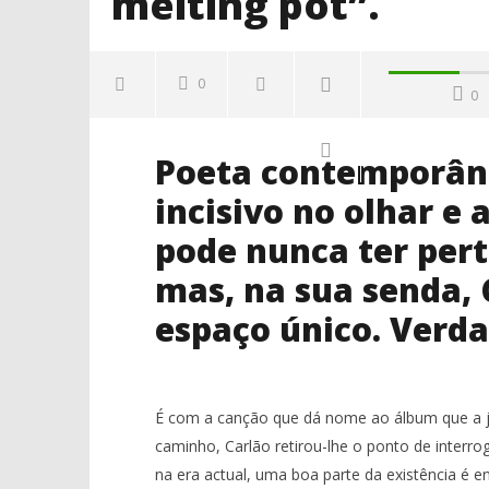
melting pot”.
0
0
Poeta contemporâne
incisivo no olhar e
pode nunca ter per
mas, na sua senda, 
espaço único. Verd
NOW VIEWING
Carlão: “A história da minha vida é
NOS Alive
um melting pot”.
matam as
os corpo
13
É com a canção que dá nome ao álbum que a jo
Dezembro,
13
2018
caminho, Carlão retirou-lhe o ponto de interr
Dezembro,
Ana
2018
na era actual, uma boa parte da existência é 
Ventura
Ana