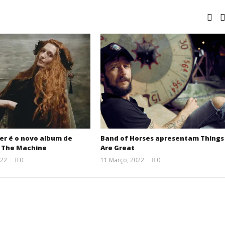
er é o novo album de
Band of Horses apresentam Things
+ The Machine
Are Great
022
0
11 Março, 2022
0
Ana
Ana
Ventura
Ventura
.