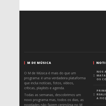
M DE MÚSICA
NOTI
NOS A
O M de Música é mais do que um
MATA
programa: é uma verdadeira plataforma
OS C
que inclui notícias, fotos, vídeos,
críticas, playlists e agenda.
PRIM
Todas as semanas, descobrimos um
REALI
A FIC
novo programa mas, todos os dias, as
novidades não fazem cerimónia no M