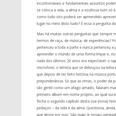
Ventura
incontornáveis e fundamentais assuntos pode
se coloca a vida, a alma e a essência num só 
como tudo isto poderá ser apreendido apresen
lugar no meio disto tudo? É essa a pergunta do 
Mas há muitas outras perguntas que sempre m
termos de raça, de música, de experiências? P
pertenceu a toda a parte e nunca pertenceu a 
apreender o mundo de uma forma ímpar e, no e
nada dos últimos 20 anos era expectável: o ra
microfone, o letrista que se debruçou na leit
que depois de ter feito história na música po
preponderância. Só que as rimas, o poder da
tão gentil como um afago amado, falaram mais
primeiro álbum em nome próprio, ao qual suced
fecha o segundo capítulo desta sua (nova) his
pedaços – da vida e da alma. Questiona, ainda, 
que desse por isso. São mais (e novas) pergun