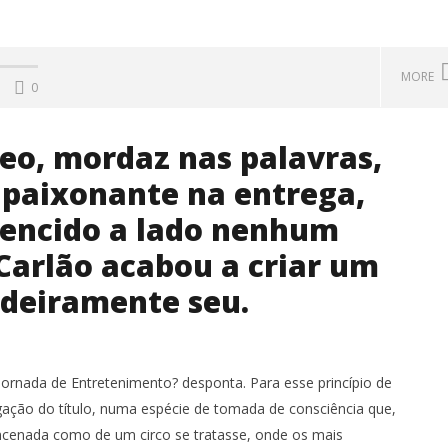
MORE
0
o, mordaz nas palavras,
 apaixonante na entrega,
tencido a lado nenhum
Carlão acabou a criar um
adeiramente seu.
: o abraço onde se
Primavera Sound Porto: pode a
 saudades e se agitam
realidade ser mais dura do que a
s
ficção?
rnada de Entretenimento? desponta. Para esse princípio de
13
ogação do título, numa espécie de tomada de consciência que,
Dezembro,
2018
encenada como de um circo se tratasse, onde os mais
Ana