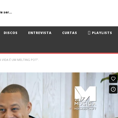
Primavera Sound Porto: pode a realidade ser mais dura do que a ficção?
DISCOS
ENTREVISTA
CURTAS
PLAYLISTS
A VIDA É UM MELTING POT”.