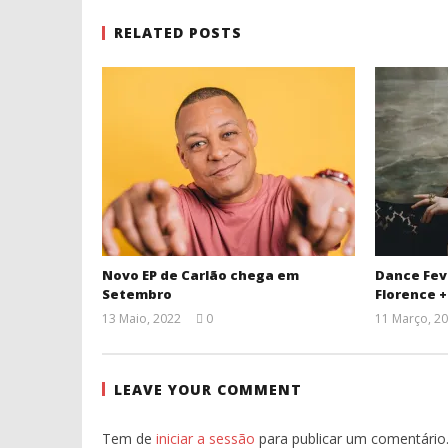
RELATED POSTS
Novo EP de Carlão chega em
Dance Fev
Setembro
Florence 
13 Maio, 2022
0
11 Março, 2
Ana
Ventura
LEAVE YOUR COMMENT
Tem de
iniciar a sessão
para publicar um comentário