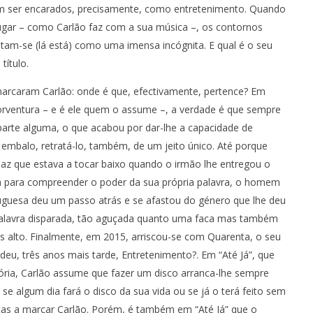
Ventura
m ser encarados, precisamente, como entretenimento. Quando
lugar – como Carlão faz com a sua música –, os contornos
tam-se (lá está) como uma imensa incógnita. E qual é o seu
título.
arcaram Carlão: onde é que, efectivamente, pertence? Em
orventura – e é ele quem o assume –, a verdade é que sempre
parte alguma, o que acabou por dar-lhe a capacidade de
mbalo, retratá-lo, também, de um jeito único. Até porque
paz que estava a tocar baixo quando o irmão lhe entregou o
ura para compreender o poder da sua própria palavra, o homem
rtuguesa deu um passo atrás e se afastou do género que lhe deu
 palavra disparada, tão aguçada quanto uma faca mas também
 alto. Finalmente, em 2015, arriscou-se com Quarenta, o seu
eu, três anos mais tarde, Entretenimento?. Em “Até Já”, que
tória, Carlão assume que fazer um disco arranca-lhe sempre
se algum dia fará o disco da sua vida ou se já o terá feito sem
tas a marcar Carlão. Porém, é também em “Até Já” que o