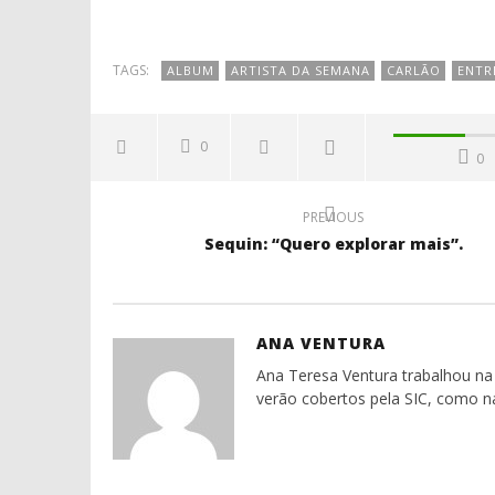
TAGS:
ALBUM
ARTISTA DA SEMANA
CARLÃO
ENTR
0
0
PREVIOUS
Sequin: “Quero explorar mais”.
ANA VENTURA
Ana Teresa Ventura trabalhou na 
verão cobertos pela SIC, como n