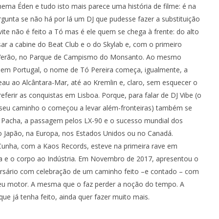
Ventura
nema Éden e tudo isto mais parece uma história de filme: é na
rgunta se não há por lá um DJ que pudesse fazer a substituição
vite não é feito a Tó mas é ele quem se chega à frente: do alto
r a cabine do Beat Club e o do Skylab e, com o primeiro
 Verão, no Parque de Campismo do Monsanto. Ao mesmo
em Portugal, o nome de Tó Pereira começa, igualmente, a
eau ao Alcântara-Mar, até ao Kremlin e, claro, sem esquecer o
referir as conquistas em Lisboa. Porque, para falar de DJ Vibe (o
seu caminho o começou a levar além-fronteiras) também se
 Pacha, a passagem pelos LX-90 e o sucesso mundial dos
 Japão, na Europa, nos Estados Unidos ou no Canadá.
Cunha, com a Kaos Records, esteve na primeira rave em
ra e o corpo ao Indústria. Em Novembro de 2017, apresentou o
ersário com celebração de um caminho feito –e contado – com
eu motor. A mesma que o faz perder a noção do tempo. A
ue já tenha feito, ainda quer fazer muito mais.