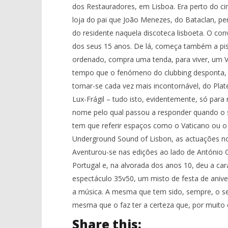
Ventura
Ventura
dos Restauradores, em Lisboa. Era perto do ci
loja do pai que João Menezes, do Bataclan, pe
do residente naquela discoteca lisboeta. O con
dos seus 15 anos. De lá, começa também a pisa
ordenado, compra uma tenda, para viver, um
tempo que o fenómeno do clubbing desponta, 
tornar-se cada vez mais incontornável, do Plat
Lux-Frágil – tudo isto, evidentemente, só para 
nome pelo qual passou a responder quando o 
tem que referir espaços como o Vaticano ou o
Underground Sound of Lisbon, as actuações no
Aventurou-se nas edições ao lado de António 
Portugal e, na alvorada dos anos 10, deu a ca
espectáculo 35v50, um misto de festa de aniv
a música. A mesma que tem sido, sempre, o s
mesma que o faz ter a certeza que, por muito q
Share this: