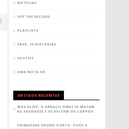
NOTÍCIAS
OFF THE RECORD
PLAYLISTS
SBSR: 12 HISTÓRIAS
SPOTIFY
UMA NOTA SÓ
ARTIGOS RECENTES
NOS Alive: cabeça, tronco e alma
MEO Kalorama: uma ode à
21
21
NOS ALIVE: O ABRAÇO ONDE SE MATAM
Junho,
Junho,
AS SAUDADES E SE AGITAM OS CORPOS
2018
2018
Ana
Ana
Ventura
Ventura
PRIMAVERA SOUND PORTO: PODE A