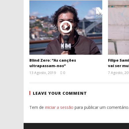
Blind Zero: “As canções
Filipe Sam
ultrapassam-nos”
vai ser mu
13 Agosto, 2019
0
7 Agosto, 20
Ana
Ventura
LEAVE YOUR COMMENT
Tem de
iniciar a sessão
para publicar um comentário