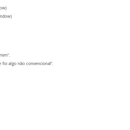
dow)
indow)
 mim”.
foi algo não convencional”.