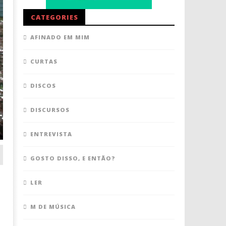
CATEGORIES
AFINADO EM MIM
CURTAS
DISCOS
DISCURSOS
ENTREVISTA
GOSTO DISSO, E ENTÃO?
LER
M DE MÚSICA