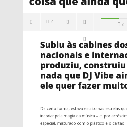
coisa que ainda qu
0
0
Subiu às cabines do
nacionais e internac
produziu, construiu
nada que DJ Vibe ai
ele quer fazer muit
NOW VIEWING
DJ Vibe: “Tenho obra feita mas há
NOS Alive
muita coisa que ainda quero
matam as
fazer”.
os corpo
De certa forma, estava escrito nas estrelas que 
21
21
inebriar pela magia da música – e, por acrésci
Junho,
Junho,
2018
2018
especial, misturado com o plástico e o cartã
Ana
Ana