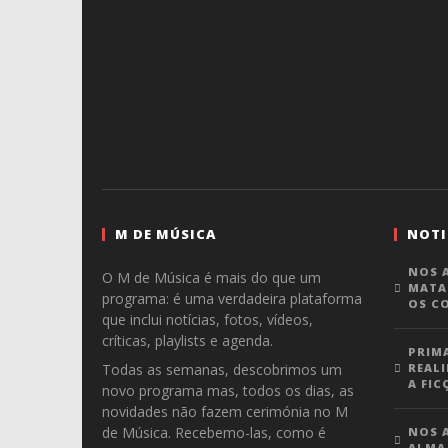
M DE MÚSICA
NOTI
NOS A
O M de Música é mais do que um
MATA
programa: é uma verdadeira plataforma
OS C
que inclui notícias, fotos, vídeos,
críticas, playlists e agenda.
PRIM
Todas as semanas, descobrimos um
REALI
A FIC
novo programa mas, todos os dias, as
novidades não fazem cerimónia no M
de Música. Recebemo-las, como é
NOS A
ALMA