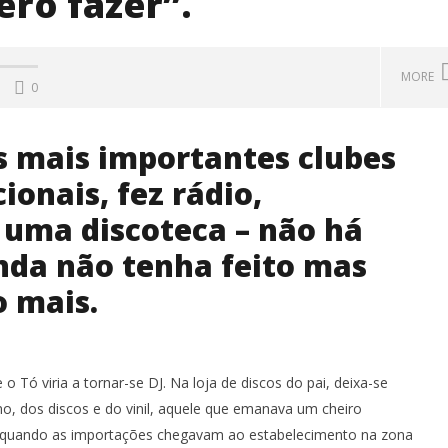
ero fazer”.
MORE
0
s mais importantes clubes
ionais, fez rádio,
 uma discoteca – não há
nda não tenha feito mas
o mais.
: o abraço onde se
Primavera Sound Porto: pode a
 saudades e se agitam
realidade ser mais dura do que a
s
ficção?
o Tó viria a tornar-se DJ. Na loja de discos do pai, deixa-se
21
mo, dos discos e do vinil, aquele que emanava um cheiro
Junho,
2018
o, quando as importações chegavam ao estabelecimento na zona
Ana