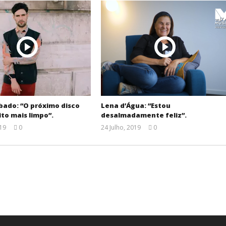
bado: “O próximo disco
Lena d’Água: “Estou
ito mais limpo”.
desalmadamente feliz”.
19
0
24 Julho, 2019
0
Ana
Ana
Ventura
Ventura
.