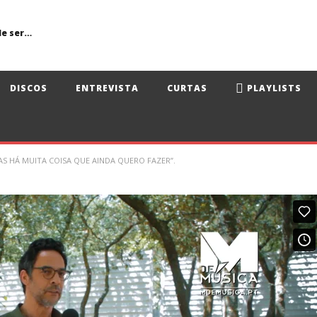
Primavera Sound Porto: pode a realidade ser mais dura do que a ficção?
DISCOS
ENTREVISTA
CURTAS
PLAYLISTS
MAS HÁ MUITA COISA QUE AINDA QUERO FAZER”.