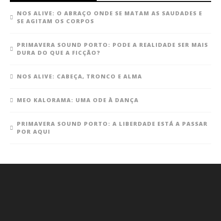
NOS ALIVE: O ABRAÇO ONDE SE MATAM AS SAUDADES E
SE AGITAM OS CORPOS
PRIMAVERA SOUND PORTO: PODE A REALIDADE SER MAIS
DURA DO QUE A FICÇÃO?
NOS ALIVE: CABEÇA, TRONCO E ALMA
MEO KALORAMA: UMA ODE À DANÇA
PRIMAVERA SOUND PORTO: A LIBERDADE ESTÁ A PASSAR
POR AQUI