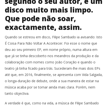
segundo o seu autor, é um
disco muito mais limpo.
Que pode não soar,
NOW VIEWING
exactamente, assim.
Filipe Sambado: “O próximo disco vai ser muito mais
NO
limpo”.
se
Quando se estreou em disco, Filipe Sambado ia avisando: Isto
7
7
É Coisa Para Não Voltar A Acontecer. Foi esse o nome que
Agosto,
Ago
2019
201
deu ao seu primeiro EP, em nome próprio, numa altura em
Ana
A
que já se tinha descoberto nos meandros da produção e da
Ventura
Ven
colaboração com nomes como João Coração e quando o
teatro já tinha ficado para trás. Sucederam-lhe mais dois EPs
até que, em 2016, finalmente, se apresenta com Vida Salgada,
o longa-duração de debute, onde a sua maneira de estar na
música acaba por se tornar ainda mais clara. Porém, nem
tanto objectiva.
A verdade é que, como na vida, a música de Filipe Sambado