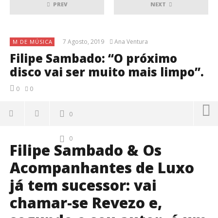
PREV
NEXT
7 Agosto, 2019
Ana Ventura
M DE MÚSICA
Filipe Sambado: “O próximo
disco vai ser muito mais limpo”.
0
0
0
0
Filipe Sambado & Os
Acompanhantes de Luxo
já tem sucessor: vai
chamar-se Revezo e,