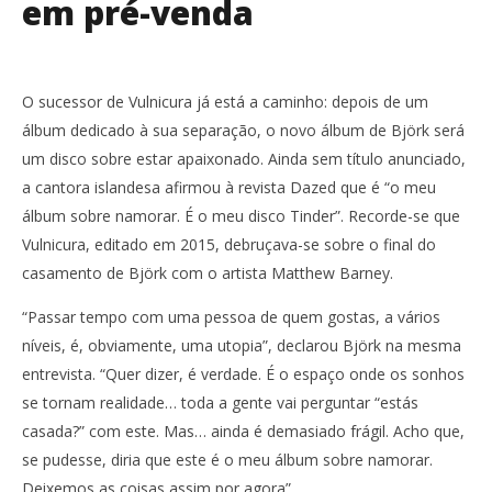
em pré-venda
O sucessor de Vulnicura já está a caminho: depois de um
álbum dedicado à sua separação, o novo álbum de Björk será
um disco sobre estar apaixonado. Ainda sem título anunciado,
a cantora islandesa afirmou à revista Dazed que é “o meu
álbum sobre namorar. É o meu disco Tinder”. Recorde-se que
Vulnicura, editado em 2015, debruçava-se sobre o final do
casamento de Björk com o artista Matthew Barney.
“Passar tempo com uma pessoa de quem gostas, a vários
níveis, é, obviamente, uma utopia”, declarou Björk na mesma
entrevista. “Quer dizer, é verdade. É o espaço onde os sonhos
se tornam realidade… toda a gente vai perguntar “estás
casada?” com este. Mas… ainda é demasiado frágil. Acho que,
se pudesse, diria que este é o meu álbum sobre namorar.
Deixemos as coisas assim por agora”.