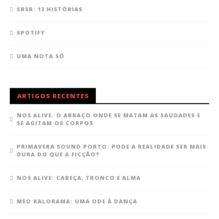
SBSR: 12 HISTÓRIAS
SPOTIFY
UMA NOTA SÓ
ARTIGOS RECENTES
NOS ALIVE: O ABRAÇO ONDE SE MATAM AS SAUDADES E
SE AGITAM OS CORPOS
PRIMAVERA SOUND PORTO: PODE A REALIDADE SER MAIS
DURA DO QUE A FICÇÃO?
NOS ALIVE: CABEÇA, TRONCO E ALMA
MEO KALORAMA: UMA ODE À DANÇA