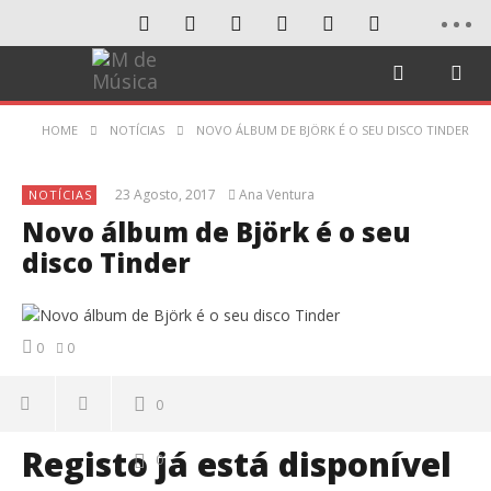
HOME
NOTÍCIAS
NOVO ÁLBUM DE BJÖRK É O SEU DISCO TINDER
23 Agosto, 2017
Ana Ventura
NOTÍCIAS
Novo álbum de Björk é o seu
disco Tinder
0
0
0
Registo já está disponível
0