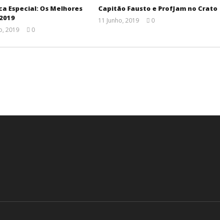
ca Especial: Os Melhores
Capitão Fausto e ProfJam no Crato
 2019
11 Junho, 2019
0
Ana
, 2019
0
Ventura
Ana
Ventura
.