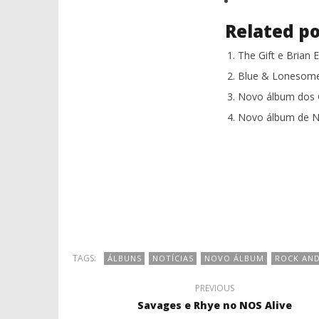
Related po
The Gift e Brian 
Blue & Lonesome 
Novo álbum dos Gi
Novo álbum de N
TAGS:
ÁLBUNS
NOTÍCIAS
NOVO ÁLBUM
ROCK AND
PREVIOUS
Savages e Rhye no NOS Alive