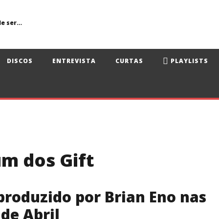
Primavera Sound Porto: pode a realidade ser mais dura do que a ficção?
DISCOS
ENTREVISTA
CURTAS
PLAYLISTS
um dos Gift
produzido por Brian Eno nas
 de Abril