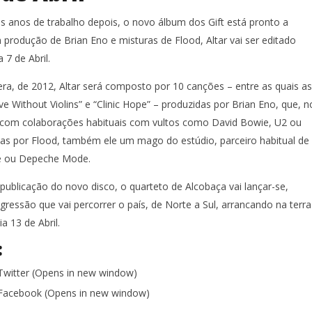
s anos de trabalho depois, o novo álbum dos Gift está pronto a
 produção de Brian Eno e misturas de Flood, Altar vai ser editado
7 de Abril.
ra, de 2012, Altar será composto por 10 canções – entre as quais as
e Without Violins” e “Clinic Hope” – produzidas por Brian Eno, que, n
a com colaborações habituais com vultos como David Bowie, U2 ou
das por Flood, também ele um mago do estúdio, parceiro habitual de
ve ou Depeche Mode.
ublicação do novo disco, o quarteto de Alcobaça vai lançar-se,
ressão que vai percorrer o país, de Norte a Sul, arrancando na terra
a 13 de Abril.
:
 Twitter (Opens in new window)
n Facebook (Opens in new window)