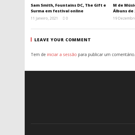
Sam Smith, Fountains DC, The Gift e
M de Músi
Surma em festival online
Álbuns de
11 Janeiro, 2021
0
19 Dezembro
Ana
Ventura
LEAVE YOUR COMMENT
Tem de
iniciar a sessão
para publicar um comentário