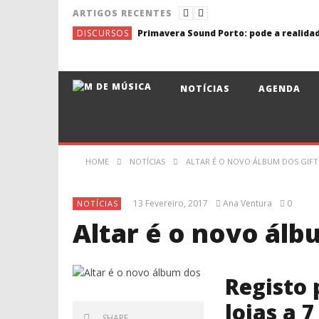
ARTIGOS RECENTES
DISCURSOS
NOTÍCIAS
AGENDA
HOME
NOTÍCIAS
ALTAR É O NOVO ÁLBUM DOS GIFT
13 Fevereiro, 2017
Ana Ventura
0
NOTÍCIAS
Altar é o novo álb
Registo 
lojas a 7
SHARE