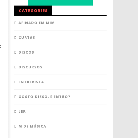
CATEGORIES
AFINADO EM MIM
CURTAS
o
DISCOS
DISCURSOS
ENTREVISTA
GOSTO DISSO, E ENTÃO?
LER
M DE MÚSICA