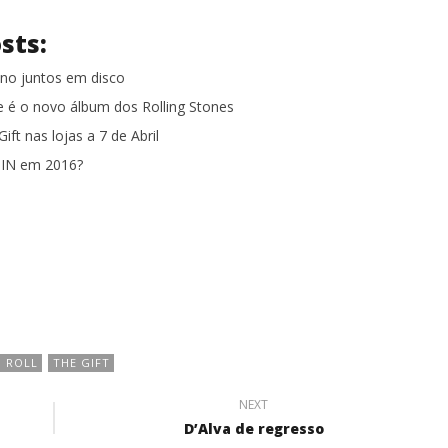
sts:
Eno juntos em disco
é o novo álbum dos Rolling Stones
ft nas lojas a 7 de Abril
IN em 2016?
 ROLL
THE GIFT
NEXT
D’Alva de regresso