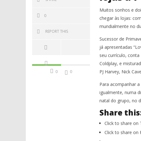
Muitos sonhos e doi
0
chegar às lojas: com
mundialmente no dia 
REPORT THIS
Sucessor de Primave
já apresentadas “Lov
seu currículo, cont
Coldplay, e mistura
PJ Harvey, Nick Ca
0
0
Para acompanhar a p
igualmente, numa dig
natal do grupo, no di
Share this
Click to share on
Click to share o