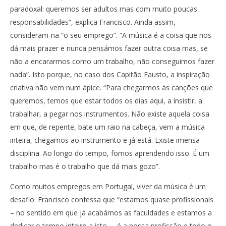
paradoxal: queremos ser adultos mas com muito poucas
responsabilidades”, explica Francisco. Ainda assim,
consideram-na “o seu emprego”. “A música é a coisa que nos
dá mais prazer e nunca pensámos fazer outra coisa mas, se
não a encararmos como um trabalho, não conseguimos fazer
nada”. Isto porque, no caso dos Capitão Fausto, a inspiração
criativa não vem num ápice. “Para chegarmos às canções que
queremos, temos que estar todos os dias aqui, a insistir, a
trabalhar, a pegar nos instrumentos. Não existe aquela coisa
em que, de repente, bate um raio na cabeça, vem a música
inteira, chegamos ao instrumento e já está. Existe imensa
disciplina. Ao longo do tempo, fomos aprendendo isso. É um
trabalho mas é o trabalho que dá mais gozo”.
Como muitos empregos em Portugal, viver da música é um
desafio. Francisco confessa que “estamos quase profissionais
– no sentido em que já acabámos as faculdades e estamos a
dedicar o tempo inteiro a isto –, é a nossa profissão e todo o