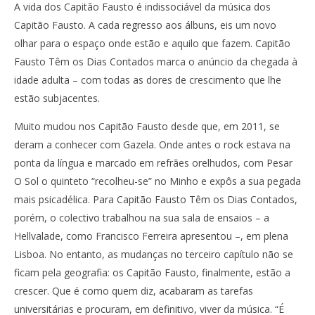
A vida dos Capitão Fausto é indissociável da música dos
Capitão Fausto. A cada regresso aos álbuns, eis um novo
olhar para o espaço onde estão e aquilo que fazem. Capitão
Fausto Têm os Dias Contados marca o anúncio da chegada à
NOW VIEWING
idade adulta – com todas as dores de crescimento que lhe
Capitão Fausto: “Os discos são um retrato de nós”
NO
estão subjacentes.
se
19
Maio,
19
Muito mudou nos Capitão Fausto desde que, em 2011, se
2016
Mai
Ana
201
deram a conhecer com Gazela. Onde antes o rock estava na
Ventura
A
ponta da língua e marcado em refrães orelhudos, com Pesar
Ven
O Sol o quinteto “recolheu-se” no Minho e expôs a sua pegada
mais psicadélica. Para Capitão Fausto Têm os Dias Contados,
porém, o colectivo trabalhou na sua sala de ensaios – a
Hellvalade, como Francisco Ferreira apresentou –, em plena
Lisboa. No entanto, as mudanças no terceiro capítulo não se
ficam pela geografia: os Capitão Fausto, finalmente, estão a
crescer. Que é como quem diz, acabaram as tarefas
universitárias e procuram, em definitivo, viver da música. “É