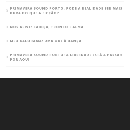
PRIMAVERA SOUND PORTO: PODE A REALIDADE SER MAIS
DURA DO QUE A FICÇÃO?
NOS ALIVE: CABEÇA, TRONCO E ALMA
MEO KALORAMA: UMA ODE À DANÇA
PRIMAVERA SOUND PORTO: A LIBERDADE ESTÁ A PASSAR
POR AQUI