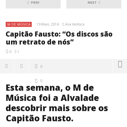
PREV
NEXT
19 Maio, 2016
Ana Ventura
M DE MÚSICA
Capitão Fausto: “Os discos são
um retrato de nós”
0
1
0
0
Esta semana, o M de
Música foi a Alvalade
descobrir mais sobre os
Capitão Fausto.