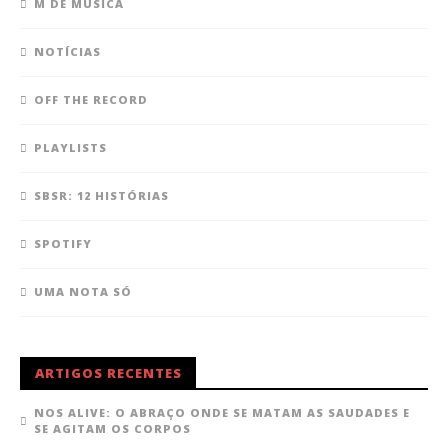
M DE MÚSICA
NOTÍCIAS
OFF THE RECORD
PLAYLISTS
SBSR: 12 HISTÓRIAS
SPOTIFY
UMA NOTA SÓ
ARTIGOS RECENTES
NOS ALIVE: O ABRAÇO ONDE SE MATAM AS SAUDADES E
SE AGITAM OS CORPOS