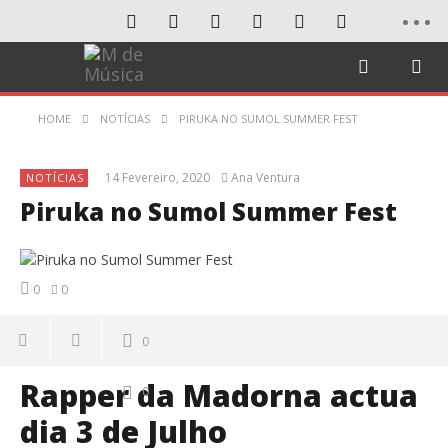
HOME
NOTÍCIAS
PIRUKA NO SUMOL SUMMER FEST
14 Fevereiro, 2020
Ana Ventura
NOTÍCIAS
Piruka no Sumol Summer Fest
0
0
0
Rapper da Madorna actua
0
dia 3 de Julho