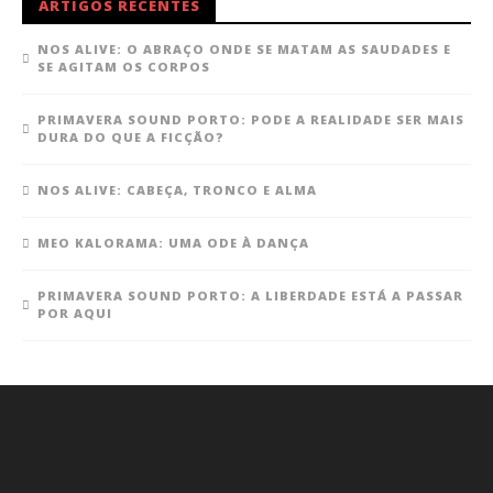
ARTIGOS RECENTES
NOS ALIVE: O ABRAÇO ONDE SE MATAM AS SAUDADES E
SE AGITAM OS CORPOS
PRIMAVERA SOUND PORTO: PODE A REALIDADE SER MAIS
DURA DO QUE A FICÇÃO?
NOS ALIVE: CABEÇA, TRONCO E ALMA
MEO KALORAMA: UMA ODE À DANÇA
PRIMAVERA SOUND PORTO: A LIBERDADE ESTÁ A PASSAR
POR AQUI