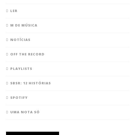
LER
M DE MÚSICA
NOTÍCIAS
OFF THE RECORD
PLAYLISTS
SBSR: 12 HISTÓRIAS
SPOTIFY
UMA NOTA SÓ