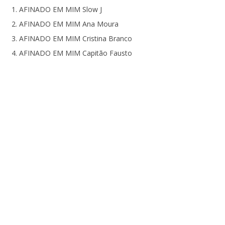
AFINADO EM MIM Slow J
NOW VIEWING
AFINADO EM MIM Ana Moura
AFINADO EM MIM Cristina Branco
Afinado em Mim – The Gift
NO
se
AFINADO EM MIM Capitão Fausto
29
Junho,
29
2017
Jun
Ana
201
Ventura
A
Ven