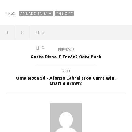
TAGS:
AFINADO EM MIM
THE GIFT
0
0
PREVIOUS
Gosto Disso, E Então? Octa Push
NEXT
Uma Nota Só - Afonso Cabral (You Can't Win,
Charlie Brown)