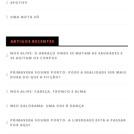
SPOTIFY
UMA NOTA SÓ
ARTIGOS RECENTES
NOS ALIVE: O ABRAÇO ONDE SE MATAM AS SAUDADES E
SE AGITAM OS CORPOS
PRIMAVERA SOUND PORTO: PODE A REALIDADE SER MAIS
DURA DO QUE A FICÇÃO?
NOS ALIVE: CABEÇA, TRONCO E ALMA
MEO KALORAMA: UMA ODE À DANÇA
PRIMAVERA SOUND PORTO: A LIBERDADE ESTÁ A PASSAR
POR AQUI