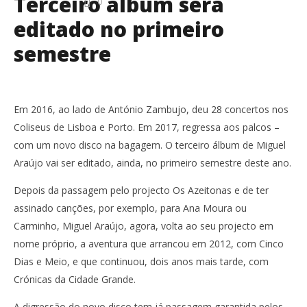
Terceiro álbum será
0
editado no primeiro
semestre
Em 2016, ao lado de António Zambujo, deu 28 concertos nos
Coliseus de Lisboa e Porto. Em 2017, regressa aos palcos –
com um novo disco na bagagem. O terceiro álbum de Miguel
Araújo vai ser editado, ainda, no primeiro semestre deste ano.
Depois da passagem pelo projecto Os Azeitonas e de ter
assinado canções, por exemplo, para Ana Moura ou
Carminho, Miguel Araújo, agora, volta ao seu projecto em
nome próprio, a aventura que arrancou em 2012, com Cinco
Dias e Meio, e que continuou, dois anos mais tarde, com
Crónicas da Cidade Grande.
A digressão do novo disco tem já passagem garantida pelos