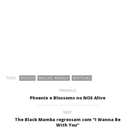
TAGS:
DISCOS
MIGUEL ARAÚJO
NOTÍCIAS
PREVIOUS
Phoenix e Blossoms no NOS Alive
NEXT
The Black Mamba regressam com “I Wanna Be
With You”