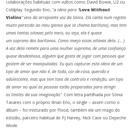
colaborações habituais com vultos como David Bowie, U2 ou
Coldplay. Segundo Eno, “a
ideia para “
Love Without
Violins
” veio da arrepiante voz da Sónia. Ela canta num registo
muito parecido ao meu (penso que se chama barítono), mas tem
umas tantas oitavas pelo meio, ou seja, ela é quase
um soprano dos barítonos. Como invejo essas oitavas dela. (… )
A voz dela remete para uma mulher suprema, de uma confiança
quase desdenhosa, alguém que gosta de jogar com pessoas que
gostem de ser manipuladas.
Eu quis capturar esta ideia de um
tipo de amor que não é, de todo, cor-de-rosa, querido e
adolescente, mas que tem tons de controlo e rendição, um tipo
de amor no qual as pessoas estão preparadas para atingir
os limites da sua imaginação”
. Com letra partilhada por Sónia
Tavares com o próprio Brian Eno, o single – assim como o
álbum – foi misturado por Flood, também ele um mago do
estúdio, parceiro habitual de PJ Harvey, Nick Cave ou Depeche
Mode.