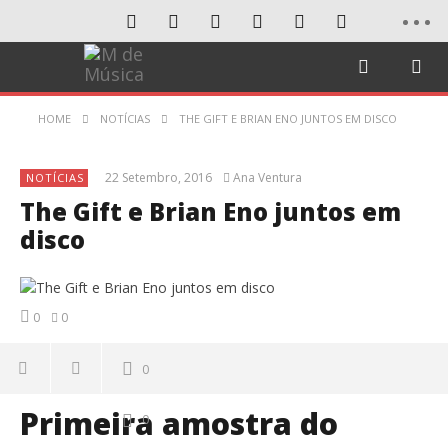
HOME
NOTÍCIAS
THE GIFT E BRIAN ENO JUNTOS EM DISCO
22 Setembro, 2016
Ana Ventura
NOTÍCIAS
The Gift e Brian Eno juntos em
disco
0
0
0
Primeira amostra do
0