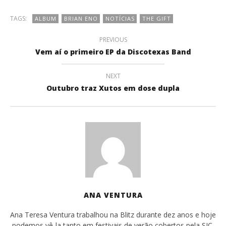
TAGS:
ALBUM
BRIAN ENO
NOTÍCIAS
THE GIFT
PREVIOUS
Vem aí o primeiro EP da Discotexas Band
NEXT
Outubro traz Xutos em dose dupla
ANA VENTURA
Ana Teresa Ventura trabalhou na Blitz durante dez anos e hoje
podemos vê-la tanto em festivais de verão cobertos pela SIC,