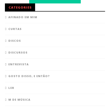
CATEGORIES
AFINADO EM MIM
CURTAS
DISCOS
DISCURSOS
ENTREVISTA
GOSTO DISSO, E ENTÃO?
LER
M DE MÚSICA