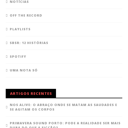
NOTÍCIAS
OFF THE RECORD
PLAYLISTS
SBSR: 12 HISTÓRIAS
SPOTIFY
UMA NOTA SÓ
ARTIGOS RECENTES
NOS ALIVE: O ABRAÇO ONDE SE MATAM AS SAUDADES E
SE AGITAM OS CORPOS
PRIMAVERA SOUND PORTO: PODE A REALIDADE SER MAIS
DURA DO QUE A FICÇÃO?