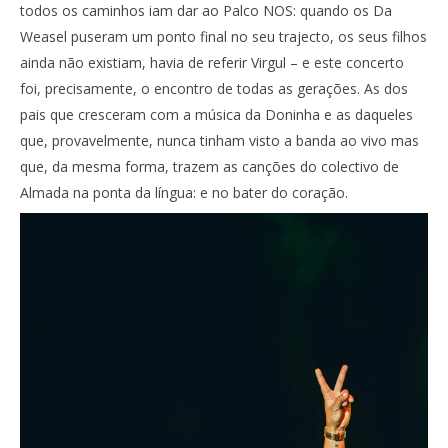
todos os caminhos iam dar ao Palco NOS: quando os Da
Weasel puseram um ponto final no seu trajecto, os seus filhos
ainda não existiam, havia de referir Virgul – e este concerto
foi, precisamente, o encontro de todas as gerações. As dos
pais que cresceram com a música da Doninha e as daqueles
que, provavelmente, nunca tinham visto a banda ao vivo mas
que, da mesma forma, trazem as canções do colectivo de
Almada na ponta da língua: e no bater do coração.