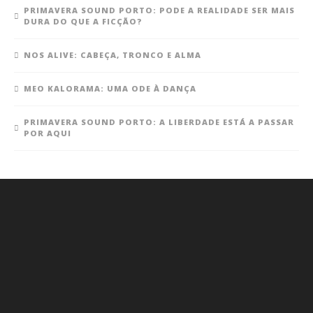
PRIMAVERA SOUND PORTO: PODE A REALIDADE SER MAIS
DURA DO QUE A FICÇÃO?
NOS ALIVE: CABEÇA, TRONCO E ALMA
MEO KALORAMA: UMA ODE À DANÇA
PRIMAVERA SOUND PORTO: A LIBERDADE ESTÁ A PASSAR
POR AQUI