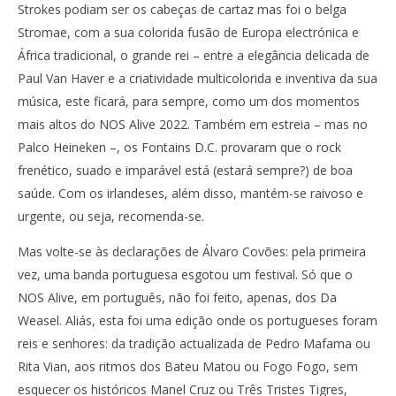
Strokes podiam ser os cabeças de cartaz mas foi o belga
Stromae, com a sua colorida fusão de Europa electrónica e
África tradicional, o grande rei – entre a elegância delicada de
Paul Van Haver e a criatividade multicolorida e inventiva da sua
música, este ficará, para sempre, como um dos momentos
mais altos do NOS Alive 2022. Também em estreia – mas no
Palco Heineken –, os Fontains D.C. provaram que o rock
frenético, suado e imparável está (estará sempre?) de boa
saúde. Com os irlandeses, além disso, mantém-se raivoso e
urgente, ou seja, recomenda-se.
Mas volte-se às declarações de Álvaro Covões: pela primeira
vez, uma banda portuguesa esgotou um festival. Só que o
NOS Alive, em português, não foi feito, apenas, dos Da
Weasel. Aliás, esta foi uma edição onde os portugueses foram
reis e senhores: da tradição actualizada de Pedro Mafama ou
Rita Vian, aos ritmos dos Bateu Matou ou Fogo Fogo, sem
esquecer os históricos Manel Cruz ou Três Tristes Tigres,