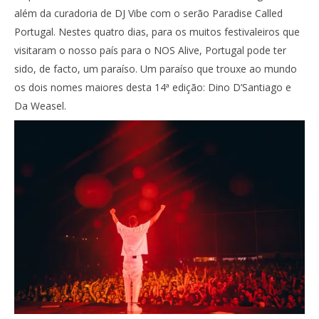
além da curadoria de DJ Vibe com o serão Paradise Called
Portugal. Nestes quatro dias, para os muitos festivaleiros que
visitaram o nosso país para o NOS Alive, Portugal pode ter
sido, de facto, um paraíso. Um paraíso que trouxe ao mundo
os dois nomes maiores desta 14ª edição: Dino D’Santiago e
Da Weasel.