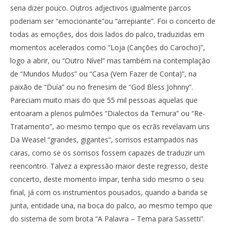
seria dizer pouco. Outros adjectivos igualmente parcos
poderiam ser “emocionante”ou “arrepiante”. Foi o concerto de
todas as emoções, dos dois lados do palco, traduzidas em
momentos acelerados como “Loja (Canções do Carocho)”,
logo a abrir, ou “Outro Nível” mas também na contemplação
de “Mundos Mudos” ou “Casa (Vem Fazer de Conta)”, na
paixão de “Duía” ou no frenesim de “God Bless Johnny”.
Pareciam muito mais do que 55 mil pessoas aquelas que
entoaram a plenos pulmões “Dialectos da Ternura” ou “Re-
Tratamento”, ao mesmo tempo que os ecrãs revelavam uns
Da Weasel “grandes, gigantes”, sorrisos estampados nas
caras, como se os sorrisos fossem capazes de traduzir um
reencontro. Talvez a expressão maior deste regresso, deste
concerto, deste momento ímpar, tenha sido mesmo o seu
final, já com os instrumentos pousados, quando a banda se
junta, entidade una, na boca do palco, ao mesmo tempo que
do sistema de som brota “A Palavra – Tema para Sassetti”.