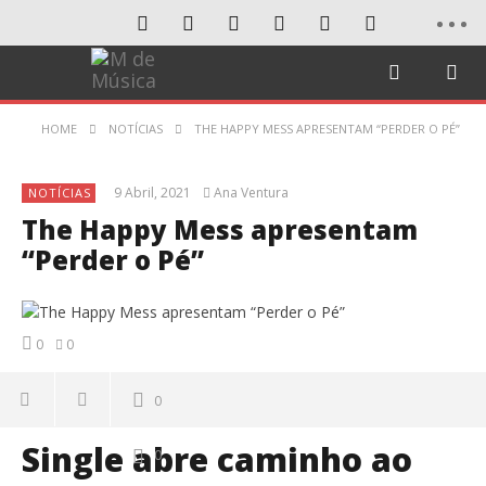
HOME
NOTÍCIAS
THE HAPPY MESS APRESENTAM “PERDER O PÉ”
9 Abril, 2021
Ana Ventura
NOTÍCIAS
The Happy Mess apresentam
“Perder o Pé”
0
0
0
Single abre caminho ao
0