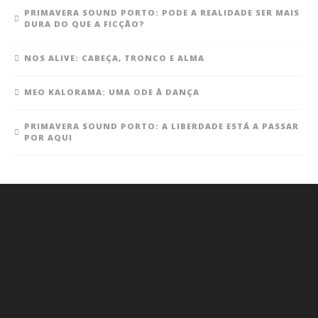
PRIMAVERA SOUND PORTO: PODE A REALIDADE SER MAIS
DURA DO QUE A FICÇÃO?
NOS ALIVE: CABEÇA, TRONCO E ALMA
MEO KALORAMA: UMA ODE À DANÇA
PRIMAVERA SOUND PORTO: A LIBERDADE ESTÁ A PASSAR
POR AQUI