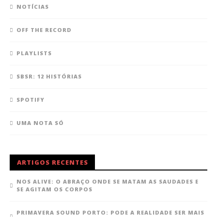
NOTÍCIAS
OFF THE RECORD
PLAYLISTS
SBSR: 12 HISTÓRIAS
SPOTIFY
UMA NOTA SÓ
ARTIGOS RECENTES
NOS ALIVE: O ABRAÇO ONDE SE MATAM AS SAUDADES E
SE AGITAM OS CORPOS
PRIMAVERA SOUND PORTO: PODE A REALIDADE SER MAIS