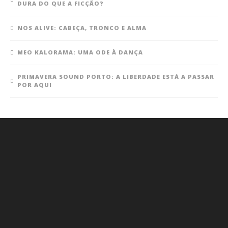
DURA DO QUE A FICÇÃO?
NOS ALIVE: CABEÇA, TRONCO E ALMA
MEO KALORAMA: UMA ODE À DANÇA
PRIMAVERA SOUND PORTO: A LIBERDADE ESTÁ A PASSAR
POR AQUI