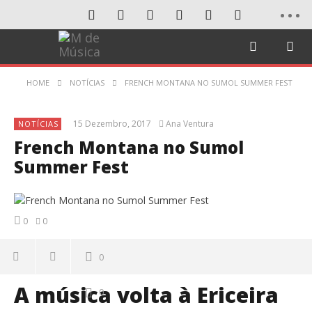
HOME
NOTÍCIAS
FRENCH MONTANA NO SUMOL SUMMER FEST
15 Dezembro, 2017
Ana Ventura
NOTÍCIAS
French Montana no Sumol
Summer Fest
0
0
0
A música volta à Ericeira
0