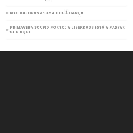
MEO KALORAMA: UMA ODE À DANÇA
PRIMAVERA SOUND PORTO: A LIBERDADE ESTÁ A PASSAR
POR AQUI