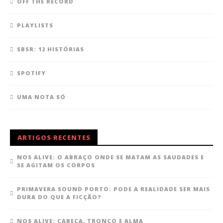
OFF THE RECORD
PLAYLISTS
SBSR: 12 HISTÓRIAS
SPOTIFY
UMA NOTA SÓ
ARTIGOS RECENTES
NOS ALIVE: O ABRAÇO ONDE SE MATAM AS SAUDADES E
SE AGITAM OS CORPOS
PRIMAVERA SOUND PORTO: PODE A REALIDADE SER MAIS
DURA DO QUE A FICÇÃO?
NOS ALIVE: CABEÇA, TRONCO E ALMA