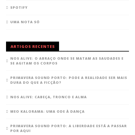
SPOTIFY
UMA NOTA SÓ
ARTIGOS RECENTES
NOS ALIVE: O ABRAÇO ONDE SE MATAM AS SAUDADES E
SE AGITAM OS CORPOS
PRIMAVERA SOUND PORTO: PODE A REALIDADE SER MAIS
DURA DO QUE A FICÇÃO?
NOS ALIVE: CABEÇA, TRONCO E ALMA
MEO KALORAMA: UMA ODE À DANÇA
PRIMAVERA SOUND PORTO: A LIBERDADE ESTÁ A PASSAR
POR AQUI