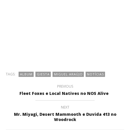
TAGS:
ALBUM
GIESTA
MIGUEL ARAÚJO
NOTÍCIAS
PREVIOUS
Fleet Foxes e Local Natives no NOS Alive
NEXT
Mr. Miyagi, Desert Mammooth e Duvida 413 no
Woodrock