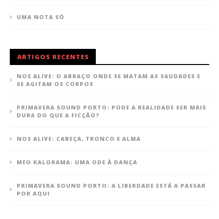
UMA NOTA SÓ
ARTIGOS RECENTES
NOS ALIVE: O ABRAÇO ONDE SE MATAM AS SAUDADES E
SE AGITAM OS CORPOS
PRIMAVERA SOUND PORTO: PODE A REALIDADE SER MAIS
DURA DO QUE A FICÇÃO?
NOS ALIVE: CABEÇA, TRONCO E ALMA
MEO KALORAMA: UMA ODE À DANÇA
PRIMAVERA SOUND PORTO: A LIBERDADE ESTÁ A PASSAR
POR AQUI