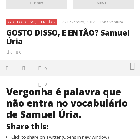
PREV
NEXT
27 Fevereiro, 2017
Ana Ventura
GOSTO DISSO, E ENTÃO?
GOSTO DISSO, E ENTÃO? Samuel
Úria
0
0
0
0
Vergonha é palavra que
não entra no vocabulário
de Samuel Úria.
Share this:
Click to share on Twitter (Opens in new window)