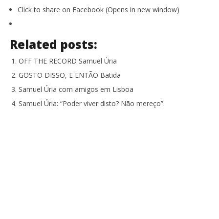
Click to share on Facebook (Opens in new window)
NOW VIEWING
Related posts:
GOSTO DISSO, E ENTÃO? Samuel Úria
NO
OFF THE RECORD Samuel Úria
se
27
GOSTO DISSO, E ENTÃO Batida
Fevereiro,
27
2017
Fev
Samuel Úria com amigos em Lisboa
Ana
201
Ventura
A
Samuel Úria: “Poder viver disto? Não mereço”.
Ven