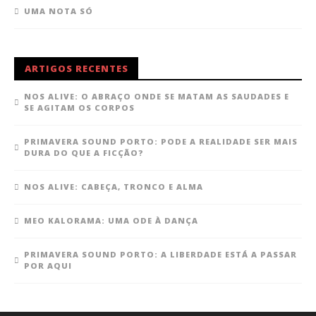
UMA NOTA SÓ
ARTIGOS RECENTES
NOS ALIVE: O ABRAÇO ONDE SE MATAM AS SAUDADES E
SE AGITAM OS CORPOS
PRIMAVERA SOUND PORTO: PODE A REALIDADE SER MAIS
DURA DO QUE A FICÇÃO?
NOS ALIVE: CABEÇA, TRONCO E ALMA
MEO KALORAMA: UMA ODE À DANÇA
PRIMAVERA SOUND PORTO: A LIBERDADE ESTÁ A PASSAR
POR AQUI