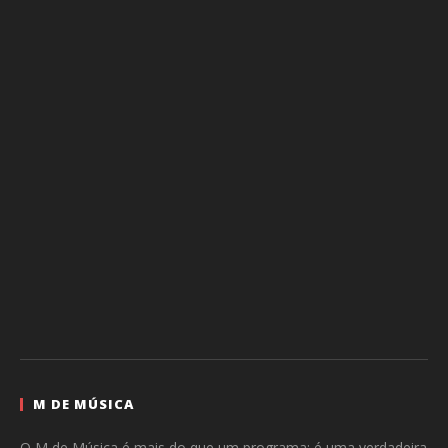
M DE MÚSICA
O M de Música é mais do que um programa: é uma verdadeira