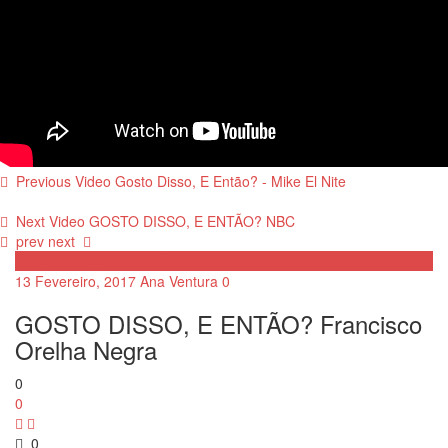
Previous Video
Gosto Disso, E Então? - Mike El Nite
Next Video
GOSTO DISSO, E ENTÃO? NBC
prev
next
GOSTO DISSO, E ENTÃO?
13 Fevereiro, 2017
Ana Ventura
0
GOSTO DISSO, E ENTÃO? Francisco
Orelha Negra
0
0
0