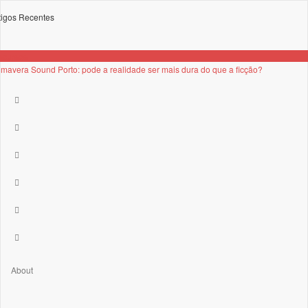
tigos Recentes
scursos
imavera Sound Porto: pode a realidade ser mais dura do que a ficção?
About