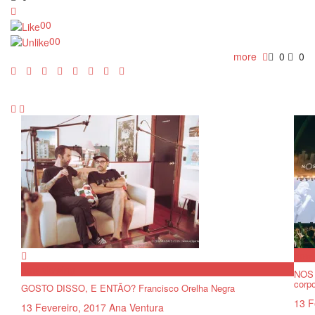
0
0
0
0
more
0
0
now 
now viewing
NOS 
corp
GOSTO DISSO, E ENTÃO? Francisco Orelha Negra
13 F
13 Fevereiro, 2017
Ana Ventura