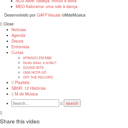
NOS Alive: cabeça, tronco e alma
MEO Kalorama: uma ode à dança
Desenvolvido por
GAFFVisuals
©MdeMúsica
Close
Notícias
Agenda
Discos
Entrevista
Curtas
AFINADO EM MIM
Gosto disso, e então?
SOUND BITS
UMA NOTA SÓ
OFF THE RECORD
Playlists
SBSR: 12 Histórias
M de Música
Share this video