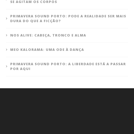
SE AGITAM OS CORPOS
PRIMAVERA SOUND PORTO: PODE A REALIDADE SER MAIS
DURA DO QUE A FICÇÃO?
NOS ALIVE: CABEÇA, TRONCO E ALMA
MEO KALORAMA: UMA ODE À DANÇA
PRIMAVERA SOUND PORTO: A LIBERDADE ESTÁ A PASSAR
POR AQUI