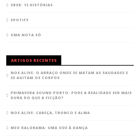
SBSR: 12 HISTÓRIAS
SPOTIFY
UMA NOTA SÓ
ARTIGOS RECENTES
NOS ALIVE: O ABRAÇO ONDE SE MATAM AS SAUDADES E
SE AGITAM OS CORPOS
PRIMAVERA SOUND PORTO: PODE A REALIDADE SER MAIS
DURA DO QUE A FICÇÃO?
NOS ALIVE: CABEÇA, TRONCO E ALMA
MEO KALORAMA: UMA ODE À DANÇA