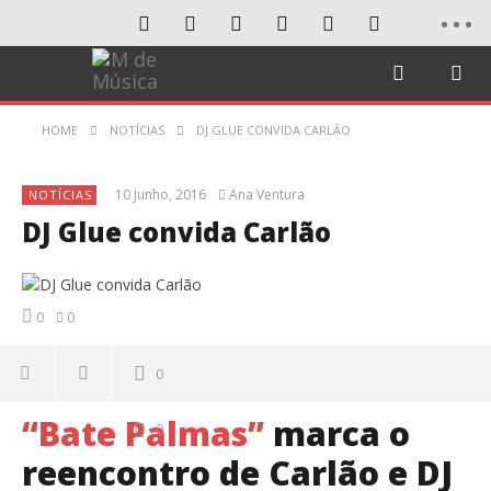
HOME
NOTÍCIAS
DJ GLUE CONVIDA CARLÃO
10 Junho, 2016
Ana Ventura
NOTÍCIAS
DJ Glue convida Carlão
0
0
0
“Bate Palmas”
marca o
0
reencontro de Carlão e DJ