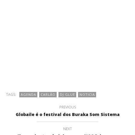
TAGS:
AGENDA
CARLÃO
DJ GLUE
NOTICIA
PREVIOUS
Globaile é o festival dos Buraka Som Sistema
NEXT