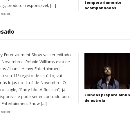
temporariamente
ugt, produtor responsável, […]
acompanhados
 MORE
esado
 Entertainment Show vai ser editado
e Novembro Robbie Williams está de
 aos álbuns: Heavy Entertainment
o seu 11º registo de estúdio, vai
r às lojas no dia 4 de Novembro. O
ro single, “Party Like A Russian”, já
Finneas prepara álbu
disponível e pode ser encontrado aqui.
de estreia
 Entertainment Show […]
 MORE