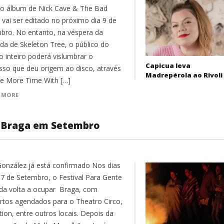
o álbum de Nick Cave & The Bad
 vai ser editado no próximo dia 9 de
bro. No entanto, na véspera da
da de Skeleton Tree, o público do
 inteiro poderá vislumbrar o
Capicua leva
sso que deu origem ao disco, através
Madrepérola ao Rivoli
e More Time With […]
 MORE
a Braga em Setembro
González já está confirmado Nos dias
17 de Setembro, o Festival Para Gente
da volta a ocupar Braga, com
rtos agendados para o Theatro Circo,
ion, entre outros locais. Depois da