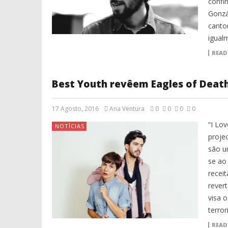
confi
Gonzá
canto
igual
READ
Best Youth revêem Eagles of Deat
17 Agosto, 2016
Ana Ventura
0
0
0
0
“I Lo
NOTÍCIAS
proje
são u
se ao
recei
rever
visa o
terror
READ