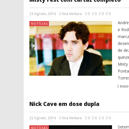
23 Agosto, 2016
Ana Ventura
0
0
0
0
Andre
NOTÍCIAS
e Rod
marca
dezen
de de
quinz
Misty 
Ponta
Torre
READ
Nick Cave em dose dupla
22 Agosto, 2016
Ana Ventura
0
0
0
0
Setem
NOTÍCIAS