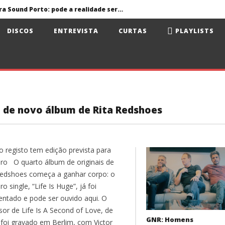
Primavera Sound Porto: pode a realidade ser mais dura do que a ficção?
volta aos álbuns
DISCOS
ENTREVISTA
CURTAS
PLAYLISTS
Jorge Fernando no Santa Casa Alfama
António Zambujo e Dulce Pontes no Santa Casa Alfama
ua e Surma no Rock Nordeste
Primavera Sound Porto: pode a realidade ser mais dura do que a ficção?
a de novo álbum de Rita Redshoes
o registo tem edição prevista para
ro O quarto álbum de originais de
Redshoes começa a ganhar corpo: o
ro single, “Life Is Huge”, já foi
entado e pode ser ouvido aqui. O
sor de Life Is A Second of Love, de
GNR: Homens
 foi gravado em Berlim, com Victor