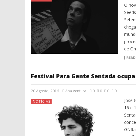
O nov
Seeds
Setem
chega
mundo
proce
de On
READ
Festival Para Gente Sentada ocup
20 Agosto, 2016
Ana Ventura
0
0
0
0
José 
NOTÍCIAS
16 e 
Senta
conce
GNRat