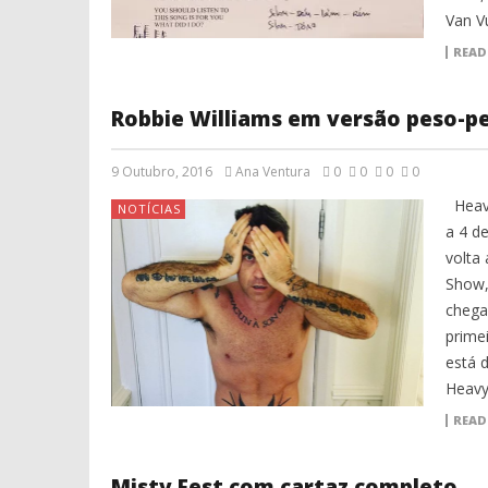
Van V
READ
Robbie Williams em versão peso-p
9 Outubro, 2016
Ana Ventura
0
0
0
0
Heavy
NOTÍCIAS
a 4 d
volta
Show, 
chega
primei
está 
Heavy
READ
Misty Fest com cartaz completo