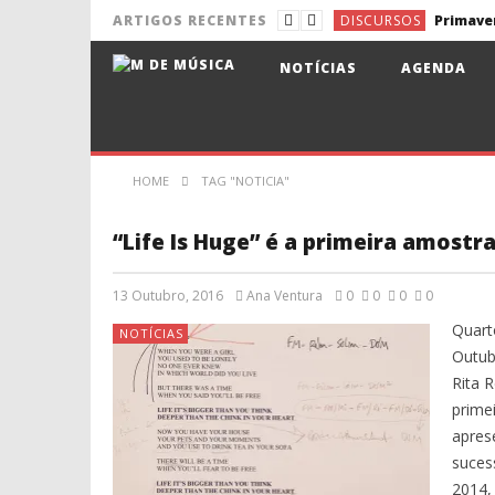
DISCURSOS
ARTIGOS RECENTES
NOTÍCIAS
Pixies de 
NOTÍCIAS
AGENDA
NOTÍCIAS
Aldina e 
NOTÍCIAS
NOTÍCIAS
Lena d’Ág
HOME
TAG "NOTICIA"
DISCURSOS
“Life Is Huge” é a primeira amostr
13 Outubro, 2016
Ana Ventura
0
0
0
0
Quart
NOTÍCIAS
Outub
Rita 
primei
apres
suces
2014,