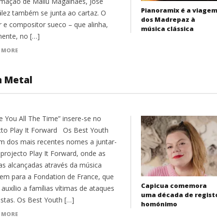
rmação de Mallu Magalhães, José
Pianoramix é a viage
lez também se junta ao cartaz. O
dos Madrepaz à
r e compositor sueco – que alinha,
música clássica
mente, no […]
 MORE
h Metal
ve You All The Time” insere-se no
cto Play It Forward Os Best Youth
m dos mais recentes nomes a juntar-
 projecto Play It Forward, onde as
tas alcançadas através da música
tem para a Fondation de France, que
Capicua comemora
 auxílio a famílias vítimas de ataques
uma década de regist
istas. Os Best Youth […]
homónimo
 MORE