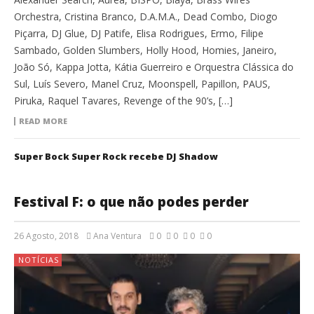
Orchestra, Cristina Branco, D.A.M.A., Dead Combo, Diogo
Piçarra, DJ Glue, DJ Patife, Elisa Rodrigues, Ermo, Filipe
Sambado, Golden Slumbers, Holly Hood, Homies, Janeiro,
João Só, Kappa Jotta, Kátia Guerreiro e Orquestra Clássica do
Sul, Luís Severo, Manel Cruz, Moonspell, Papillon, PAUS,
Piruka, Raquel Tavares, Revenge of the 90’s, […]
READ MORE
Super Bock Super Rock recebe DJ Shadow
Festival F: o que não podes perder
26 Agosto, 2018
Ana Ventura
0
0
0
0
NOTÍCIAS