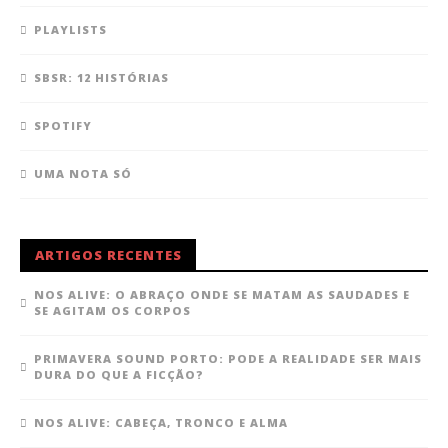
PLAYLISTS
SBSR: 12 HISTÓRIAS
SPOTIFY
UMA NOTA SÓ
ARTIGOS RECENTES
NOS ALIVE: O ABRAÇO ONDE SE MATAM AS SAUDADES E
SE AGITAM OS CORPOS
PRIMAVERA SOUND PORTO: PODE A REALIDADE SER MAIS
DURA DO QUE A FICÇÃO?
NOS ALIVE: CABEÇA, TRONCO E ALMA