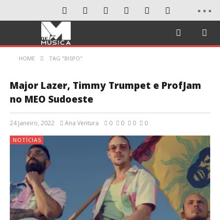
HOME
TAG "BISPO"
Major Lazer, Timmy Trumpet e ProfJam
no MEO Sudoeste
24 Janeiro, 2022
Ana Ventura
0
0
0
0
NOTÍCIAS