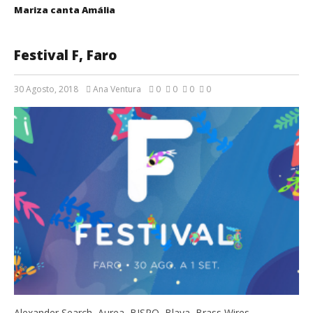
Mariza canta Amália
Festival F, Faro
30 Agosto, 2018
Ana Ventura
0
0
0
0
Alexander Search, Aurea, BISPO, Blaya, Brass Wires