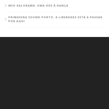
MEO KALORAMA: UMA ODE À DANÇA
PRIMAVERA SOUND PORTO: A LIBERDADE ESTÁ A PASSAR
POR AQUI