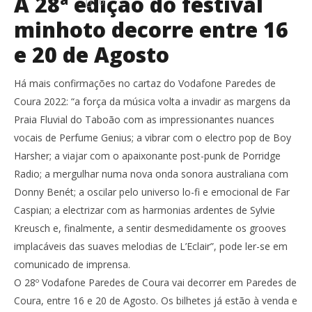
A 28ª edição do festival
0
minhoto decorre entre 16
e 20 de Agosto
Há mais confirmações no cartaz do Vodafone Paredes de
Coura 2022: “a força da música volta a invadir as margens da
Praia Fluvial do Taboão com as impressionantes nuances
vocais de Perfume Genius; a vibrar com o electro pop de Boy
Harsher; a viajar com o apaixonante post-punk de Porridge
Radio; a mergulhar numa nova onda sonora australiana com
Donny Benét; a oscilar pelo universo lo-fi e emocional de Far
Caspian; a electrizar com as harmonias ardentes de Sylvie
Kreusch e, finalmente, a sentir desmedidamente os grooves
implacáveis das suaves melodias de L’Eclair”, pode ler-se em
comunicado de imprensa.
O 28º Vodafone Paredes de Coura vai decorrer em Paredes de
Coura, entre 16 e 20 de Agosto. Os bilhetes já estão à venda e