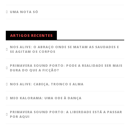
UMA NOTA SÓ
ARTIGOS RECENTES
NOS ALIVE: O ABRAÇO ONDE SE MATAM AS SAUDADES E
SE AGITAM OS CORPOS
PRIMAVERA SOUND PORTO: PODE A REALIDADE SER MAIS
DURA DO QUE A FICÇÃO?
NOS ALIVE: CABEÇA, TRONCO E ALMA
MEO KALORAMA: UMA ODE À DANÇA
PRIMAVERA SOUND PORTO: A LIBERDADE ESTÁ A PASSAR
POR AQUI