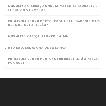
NOS ALIVE: O ABRAÇO ONDE SE MATAM AS SAUDADES E
SE AGITAM OS CORPOS
PRIMAVERA SOUND PORTO: PODE A REALIDADE SER MAIS
DURA DO QUE A FICÇÃO?
NOS ALIVE: CABEÇA, TRONCO E ALMA
MEO KALORAMA: UMA ODE À DANÇA
PRIMAVERA SOUND PORTO: A LIBERDADE ESTÁ A PASSAR
POR AQUI