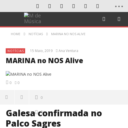
HOME
NOTÍCIAS
MARINA NO NOS ALIVE
15 Maio, 2019
Ana Ventura
NOTÍCIAS
MARINA no NOS Alive
0
0
0
Galesa confirmada no
0
Palco Sagres