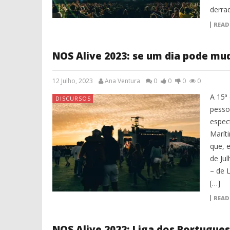
derra
READ
NOS Alive 2023: se um dia pode mu
12 Julho, 2023
Ana Ventura
0
0
0
0
A 15ª
DISCURSOS
pesso
espec
Marít
que, e
de Ju
– de 
[…]
READ
NOS Alive 2022: Liga dos Portugue