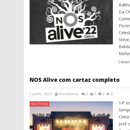
Baltha
Da Ch
Cushi
Flore
Celest
Steve,
Batid
Mafam
READ
NOS Alive com cartaz completo
1 Junho, 2022
Ana Ventura
0
0
0
0
14ª e
NOTÍCIAS
Sempr
Cínti
José 