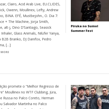
zar, Clairo, Acid Arab Live, EU.CLIDES,
ick, Owenn, Moullinex, Lefty, Andrew
no, BINA. EFÉ, Mustbejohn., O. Dia 7:
nce + The Machine, Jorja Smith,
Piruka no Sumol
e, alt-j, Dino D’Santiago, Seasick
Summer Fest
 Inhaler, Glass Animals, Nilüfer Yanya,
a B2B Branko, DJ Danifox, Pedro
a, […]
 MORE
dição promete o “Melhor Regresso de
e” Moullinex no WTF Clubbing, Jüra,
a e Russa no Palco Coreto, Herman
ou Salvador Martinha no Palco