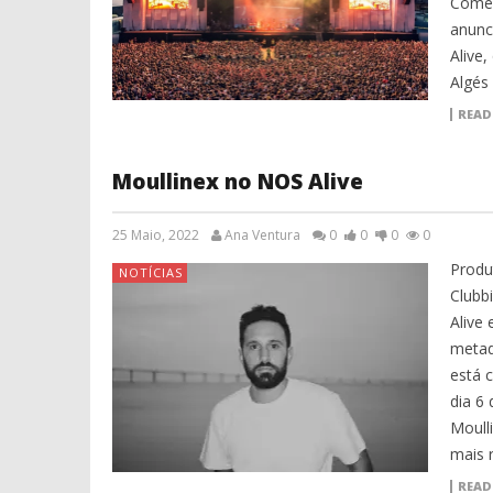
Coméd
anunc
Alive
Algés
READ
Moullinex no NOS Alive
25 Maio, 2022
Ana Ventura
0
0
0
0
Produ
NOTÍCIAS
Clubb
Alive 
metad
está 
dia 6
Moull
mais 
READ