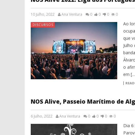
10 Julho, 2022
Ana Ventura
0
0
0
0
Ao lo
DISCURSOS
ocupa
que vo
Julho
banda
Álvar
o afi
em […
READ
NOS Alive, Passeio Marítimo de Al
6 Julho, 2022
Ana Ventura
0
0
0
0
Dia 6:
Parov