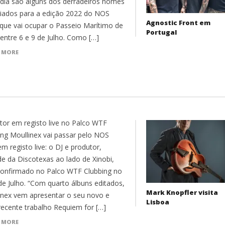
ia são alguns dos derradeiros nomes
iados para a edição 2022 do NOS
Agnostic Front em
, que vai ocupar o Passeio Marítimo de
Portugal
 entre 6 e 9 de Julho. Como […]
 MORE
tor em registo live no Palco WTF
ing Moullinex vai passar pelo NOS
em registo live: o DJ e produtor,
e da Discotexas ao lado de Xinobi,
confirmado no Palco WTF Clubbing no
 de Julho. “Com quarto álbuns editados,
Mark Knopfler visita
inex vem apresentar o seu novo e
Lisboa
recente trabalho Requiem for […]
 MORE