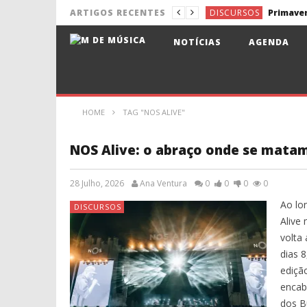
DISCURSOS
ARTIGOS RECENTES
NOTÍCIAS
Pixies de 
NOTÍCIAS
AGENDA
NOTÍCIAS
Aldina e J
NOTÍCIAS
NOTÍCIAS
Lena d’Ág
HOME
TAG "NOS ALIVE"
DISCURSOS
NOS Alive: o abraço onde se matam
28 Julho, 2026
Ana Ventura
0
0
0
0
Ao lo
DISCURSOS
Alive 
volta
dias 8
ediçã
encab
dos B