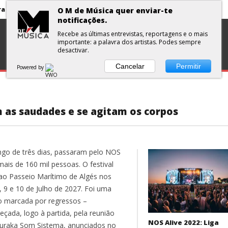
Primavera Sound Porto: pode a realidade ser mais dura do que a ficção?
O M de Música quer enviar-te
notificações.
volta aos álbuns
DISCOS
ENTREVISTA
CURTAS
PLAYLISTS
Recebe as últimas entrevistas, reportagens e o mais
importante: a palavra dos artistas. Podes sempre
orge Fernando no Santa Casa Alfama
desactivar.
António Zambujo e Dulce Pontes no Santa Casa Alfama
Cancelar
Permitir
Powered by
ua e Surma no Rock Nordeste
Primavera Sound Porto: pode a realidade ser mais dura do que a ficção?
 as saudades e se agitam os corpos
ngo de três dias, passaram pelo NOS
mais de 160 mil pessoas. O festival
 ao Passeio Marítimo de Algés nos
, 9 e 10 de Julho de 2027. Foi uma
o marcada por regressos –
eçada, logo à partida, pela reunião
NOS Alive 2022: Liga
uraka Som Sistema, anunciados no