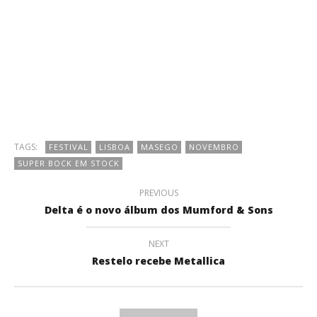
TAGS:
FESTIVAL
LISBOA
MASEGO
NOVEMBRO
SUPER BOCK EM STOCK
PREVIOUS
Delta é o novo álbum dos Mumford & Sons
NEXT
Restelo recebe Metallica