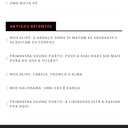
UMA NOTA SÓ
ARTIGOS RECENTES
NOS ALIVE: O ABRAÇO ONDE SE MATAM AS SAUDADES E
SE AGITAM OS CORPOS
PRIMAVERA SOUND PORTO: PODE A REALIDADE SER MAIS
DURA DO QUE A FICÇÃO?
NOS ALIVE: CABEÇA, TRONCO E ALMA
MEO KALORAMA: UMA ODE À DANÇA
PRIMAVERA SOUND PORTO: A LIBERDADE ESTÁ A PASSAR
POR AQUI