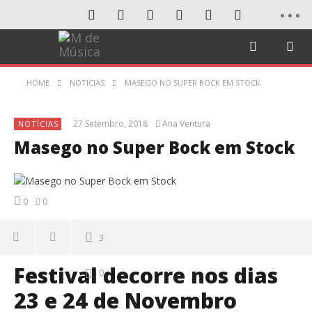
HOME
NOTÍCIAS
MASEGO NO SUPER BOCK EM STOCK
27 Setembro, 2018
Ana Ventura
NOTÍCIAS
Masego no Super Bock em Stock
0
0
3
Festival decorre nos dias
0
23 e 24 de Novembro