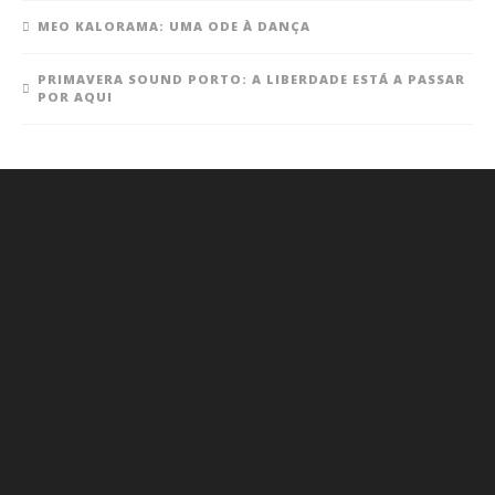
MEO KALORAMA: UMA ODE À DANÇA
PRIMAVERA SOUND PORTO: A LIBERDADE ESTÁ A PASSAR
POR AQUI