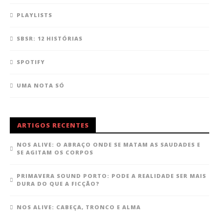
PLAYLISTS
SBSR: 12 HISTÓRIAS
SPOTIFY
UMA NOTA SÓ
ARTIGOS RECENTES
NOS ALIVE: O ABRAÇO ONDE SE MATAM AS SAUDADES E
SE AGITAM OS CORPOS
PRIMAVERA SOUND PORTO: PODE A REALIDADE SER MAIS
DURA DO QUE A FICÇÃO?
NOS ALIVE: CABEÇA, TRONCO E ALMA