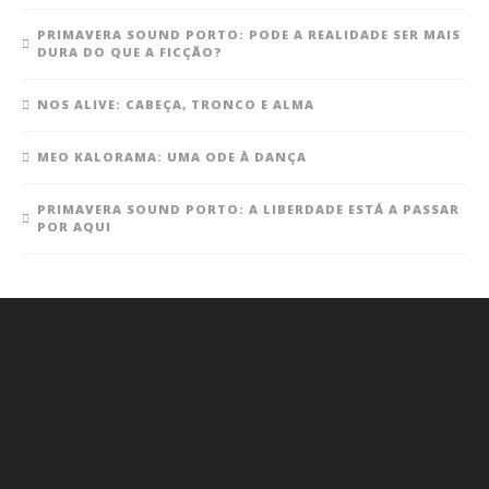
PRIMAVERA SOUND PORTO: PODE A REALIDADE SER MAIS
DURA DO QUE A FICÇÃO?
NOS ALIVE: CABEÇA, TRONCO E ALMA
MEO KALORAMA: UMA ODE À DANÇA
PRIMAVERA SOUND PORTO: A LIBERDADE ESTÁ A PASSAR
POR AQUI