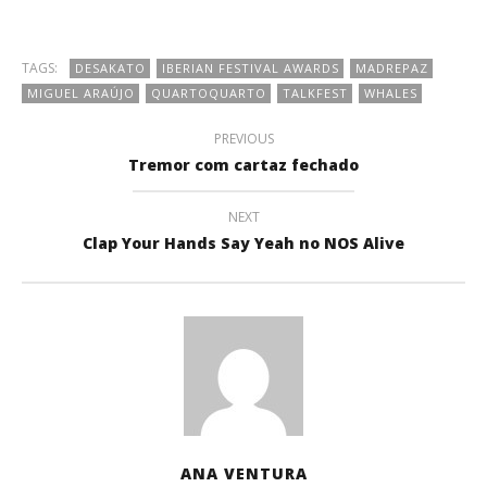
TAGS:
DESAKATO
IBERIAN FESTIVAL AWARDS
MADREPAZ
MIGUEL ARAÚJO
QUARTOQUARTO
TALKFEST
WHALES
PREVIOUS
Tremor com cartaz fechado
NEXT
Clap Your Hands Say Yeah no NOS Alive
ANA VENTURA