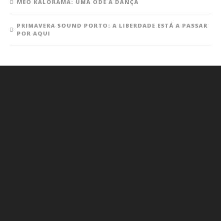
MEO KALORAMA: UMA ODE À DANÇA
PRIMAVERA SOUND PORTO: A LIBERDADE ESTÁ A PASSAR
POR AQUI