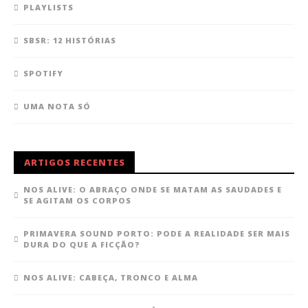
PLAYLISTS
SBSR: 12 HISTÓRIAS
SPOTIFY
UMA NOTA SÓ
ARTIGOS RECENTES
NOS ALIVE: O ABRAÇO ONDE SE MATAM AS SAUDADES E
SE AGITAM OS CORPOS
PRIMAVERA SOUND PORTO: PODE A REALIDADE SER MAIS
DURA DO QUE A FICÇÃO?
NOS ALIVE: CABEÇA, TRONCO E ALMA