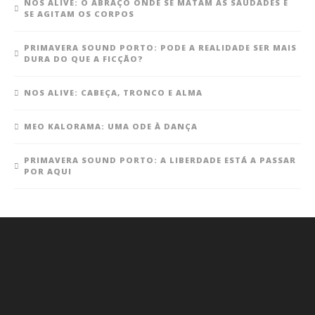
NOS ALIVE: O ABRAÇO ONDE SE MATAM AS SAUDADES E
SE AGITAM OS CORPOS
PRIMAVERA SOUND PORTO: PODE A REALIDADE SER MAIS
DURA DO QUE A FICÇÃO?
NOS ALIVE: CABEÇA, TRONCO E ALMA
MEO KALORAMA: UMA ODE À DANÇA
PRIMAVERA SOUND PORTO: A LIBERDADE ESTÁ A PASSAR
POR AQUI