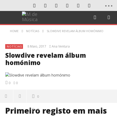
HOME
NOTÍCIAS
SLOWDIVE REVELAM ÁLBUM HOMÓNIMO
8 Maio, 2017
Ana Ventura
NOTÍCIAS
Slowdive revelam álbum
homónimo
0
0
0
Primeiro registo em mais
0