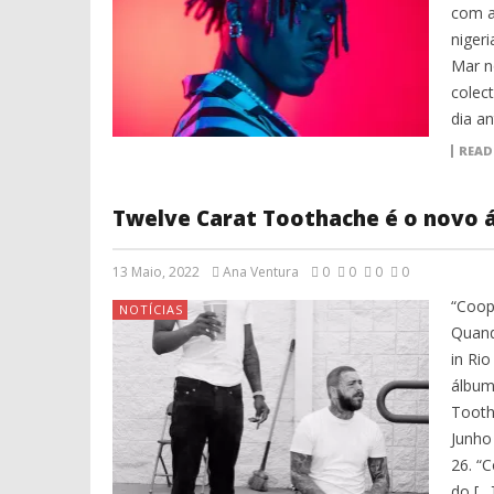
com a
niger
Mar n
colec
dia an
READ
Twelve Carat Toothache é o novo 
13 Maio, 2022
Ana Ventura
0
0
0
0
“Coop
NOTÍCIAS
Quand
in Ri
álbum
Tooth
Junho
26. “
do […