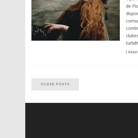
de Fl
dispo
comun
confi
clubes
turbil
READ
OLDER POSTS