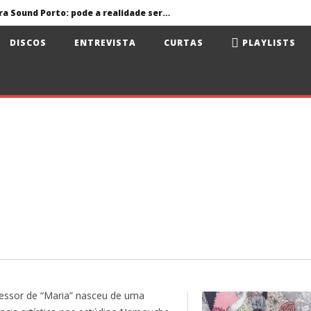
Primavera Sound Porto: pode a realidade ser mais dura do que a ficção?
volta aos álbuns
DISCOS
ENTREVISTA
CURTAS
PLAYLISTS
Jorge Fernando no Santa Casa Alfama
António Zambujo e Dulce Pontes no Santa Casa Alfama
ua e Surma no Rock Nordeste
Primavera Sound Porto: pode a realidade ser mais dura do que a ficção?
essor de “Maria” nasceu de uma