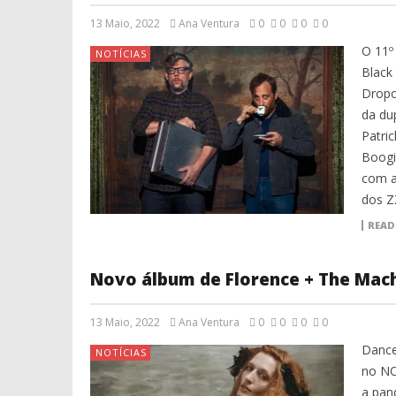
13 Maio, 2022
Ana Ventura
0
0
0
0
O 11º 
NOTÍCIAS
Black
Dropo
da du
Patric
Boogi
com as
dos Z
READ
Novo álbum de Florence + The Machi
13 Maio, 2022
Ana Ventura
0
0
0
0
Dance
NOTÍCIAS
no NO
a pan