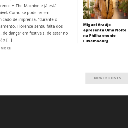
orence + The Machine e já está
nível. Como se pode ler em
icado de imprensa, “durante o
Miguel Araújo
namento, Florence sentiu falta dos
apresenta Uma Noite
, de dançar em festivais, de estar no
na Philharmonie
hão […]
Luxembourg
 MORE
NEWER POSTS