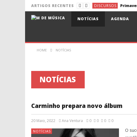
DISCURSOS
ARTIGOS RECENTES
NOTÍCIAS
Pixies de 
NOTÍCIAS
AGENDA
NOTÍCIAS
Aldina e 
NOTÍCIAS
NOTÍCIAS
Lena d’Ág
HOME
NOTÍCIAS
DISCURSOS
NOTÍCIAS
Carminho prepara novo álbum
20 Maio, 2022
Ana Ventura
0
0
0
0
O suc
NOTÍCIAS