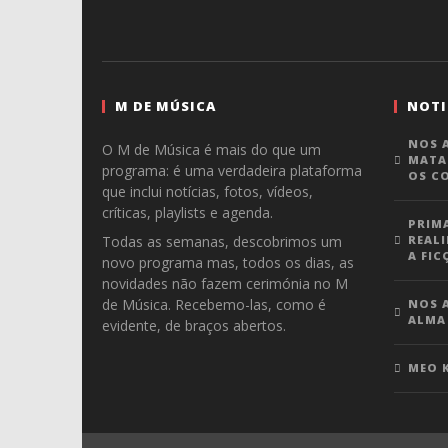
M DE MÚSICA
NOTI
NOS A
O M de Música é mais do que um
MATA
programa: é uma verdadeira plataforma
OS C
que inclui notícias, fotos, vídeos,
críticas, playlists e agenda.
PRIM
Todas as semanas, descobrimos um
REALI
A FIC
novo programa mas, todos os dias, as
novidades não fazem cerimónia no M
de Música. Recebemo-las, como é
NOS A
ALMA
evidente, de braços abertos.
MEO 