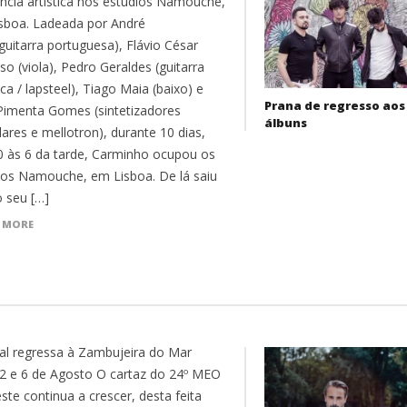
ência artística nos estúdios Namouche,
sboa. Ladeada por André
guitarra portuguesa), Flávio César
o (viola), Pedro Geraldes (guitarra
ica / lapsteel), Tiago Maia (baixo) e
Prana de regresso aos
Pimenta Gomes (sintetizadores
álbuns
ares e mellotron), durante 10 dias,
0 às 6 da tarde, Carminho ocupou os
ios Namouche, em Lisboa. De lá saiu
 seu […]
 MORE
val regressa à Zambujeira do Mar
 2 e 6 de Agosto O cartaz do 24º MEO
ste continua a crescer, desta feita