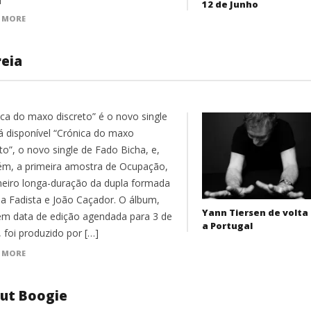
12 de Junho
 MORE
eia
ica do maxo discreto” é o novo single
tá disponível “Crónica do maxo
to”, o novo single de Fado Bicha, e,
m, a primeira amostra de Ocupação,
meiro longa-duração da dupla formada
ila Fadista e João Caçador. O álbum,
Yann Tiersen de volta
em data de edição agendada para 3 de
a Portugal
 foi produzido por […]
 MORE
out Boogie