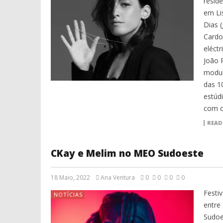
resid
em Li
Dias (
Cardos
eléctr
João 
modul
das 1
estúd
com o
READ
CKay e Melim no MEO Sudoeste
18 Maio, 2022
Ana Ventura
0
0
0
0
Festi
NOTÍCIAS
entre
Sudoe