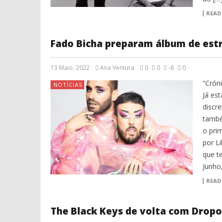
READ
Fado Bicha preparam álbum de estr
13 Maio, 2022
Ana Ventura
0
0
-8
0
“Crón
NOTÍCIAS
Já es
discre
també
o pri
por L
que t
Junho,
READ
The Black Keys de volta com Drop