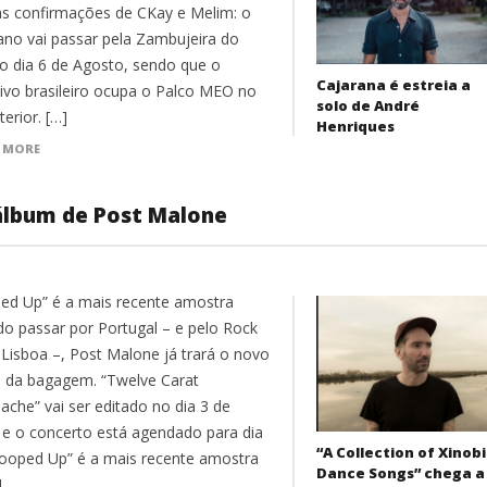
s confirmações de CKay e Melim: o
iano vai passar pela Zambujeira do
o dia 6 de Agosto, sendo que o
Cajarana é estreia a
tivo brasileiro ocupa o Palco MEO no
solo de André
terior. […]
Henriques
 MORE
álbum de Post Malone
ed Up” é a mais recente amostra
o passar por Portugal – e pelo Rock
o Lisboa –, Post Malone já trará o novo
 da bagagem. “Twelve Carat
ache” vai ser editado no dia 3 de
 e o concerto está agendado para dia
“A Collection of Xinobi
Cooped Up” é a mais recente amostra
Dance Songs” chega a
]