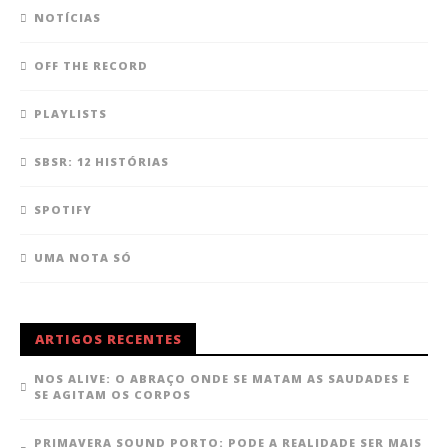
NOTÍCIAS
OFF THE RECORD
PLAYLISTS
SBSR: 12 HISTÓRIAS
SPOTIFY
UMA NOTA SÓ
ARTIGOS RECENTES
NOS ALIVE: O ABRAÇO ONDE SE MATAM AS SAUDADES E
SE AGITAM OS CORPOS
PRIMAVERA SOUND PORTO: PODE A REALIDADE SER MAIS