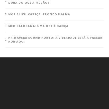
DURA DO QUE A FICÇÃO?
NOS ALIVE: CABEÇA, TRONCO E ALMA
MEO KALORAMA: UMA ODE À DANÇA
PRIMAVERA SOUND PORTO: A LIBERDADE ESTÁ A PASSAR
POR AQUI