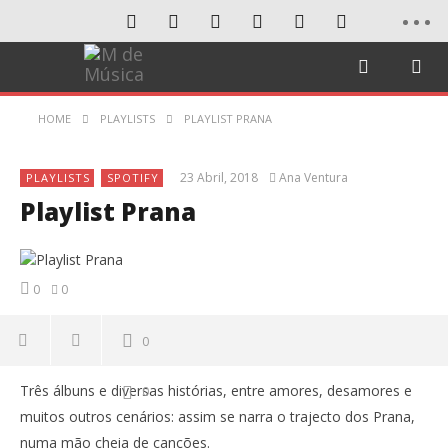
HOME
PLAYLISTS
PLAYLIST PRANA
23 Abril, 2018
Ana Ventura
PLAYLISTS
SPOTIFY
Playlist Prana
0
0
0
Três álbuns e diversas histórias, entre amores, desamores e
0
muitos outros cenários: assim se narra o trajecto dos Prana,
numa mão cheia de canções.