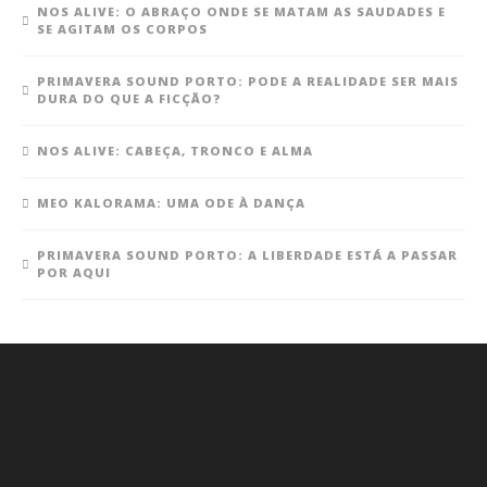
NOS ALIVE: O ABRAÇO ONDE SE MATAM AS SAUDADES E
SE AGITAM OS CORPOS
PRIMAVERA SOUND PORTO: PODE A REALIDADE SER MAIS
DURA DO QUE A FICÇÃO?
NOS ALIVE: CABEÇA, TRONCO E ALMA
MEO KALORAMA: UMA ODE À DANÇA
PRIMAVERA SOUND PORTO: A LIBERDADE ESTÁ A PASSAR
POR AQUI