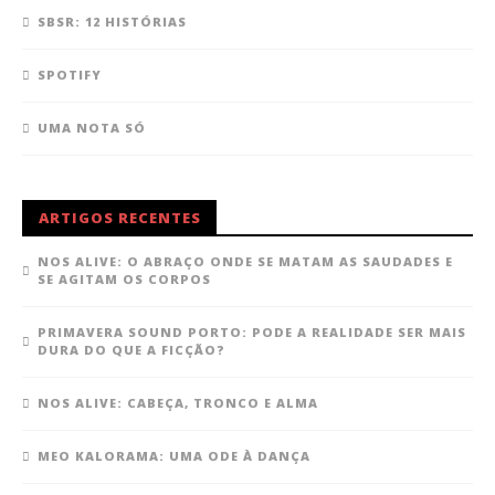
SBSR: 12 HISTÓRIAS
SPOTIFY
UMA NOTA SÓ
ARTIGOS RECENTES
NOS ALIVE: O ABRAÇO ONDE SE MATAM AS SAUDADES E
SE AGITAM OS CORPOS
PRIMAVERA SOUND PORTO: PODE A REALIDADE SER MAIS
DURA DO QUE A FICÇÃO?
NOS ALIVE: CABEÇA, TRONCO E ALMA
MEO KALORAMA: UMA ODE À DANÇA