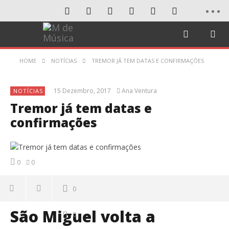
HOME
NOTÍCIAS
TREMOR JÁ TEM DATAS E CONFIRMAÇÕES
15 Dezembro, 2017
Ana Ventura
NOTÍCIAS
Tremor já tem datas e
confirmações
0
0
0
São Miguel volta a
0