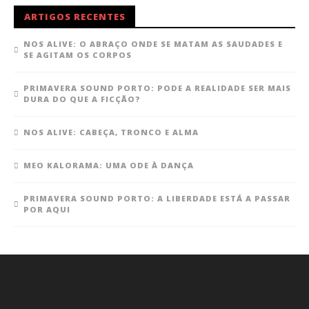
ARTIGOS RECENTES
NOS ALIVE: O ABRAÇO ONDE SE MATAM AS SAUDADES E
SE AGITAM OS CORPOS
PRIMAVERA SOUND PORTO: PODE A REALIDADE SER MAIS
DURA DO QUE A FICÇÃO?
NOS ALIVE: CABEÇA, TRONCO E ALMA
MEO KALORAMA: UMA ODE À DANÇA
PRIMAVERA SOUND PORTO: A LIBERDADE ESTÁ A PASSAR
POR AQUI