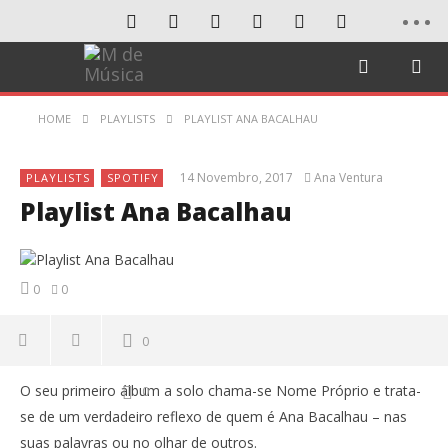
HOME
PLAYLISTS
PLAYLIST ANA BACALHAU
14 Novembro, 2017
Ana Ventura
PLAYLISTS
SPOTIFY
Playlist Ana Bacalhau
0
0
0
O seu primeiro álbum a solo chama-se Nome Próprio e trata-
0
se de um verdadeiro reflexo de quem é Ana Bacalhau – nas
suas palavras ou no olhar de outros.