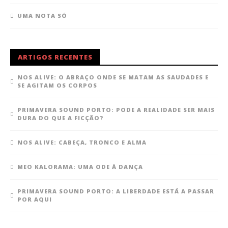
UMA NOTA SÓ
ARTIGOS RECENTES
NOS ALIVE: O ABRAÇO ONDE SE MATAM AS SAUDADES E
SE AGITAM OS CORPOS
PRIMAVERA SOUND PORTO: PODE A REALIDADE SER MAIS
DURA DO QUE A FICÇÃO?
NOS ALIVE: CABEÇA, TRONCO E ALMA
MEO KALORAMA: UMA ODE À DANÇA
PRIMAVERA SOUND PORTO: A LIBERDADE ESTÁ A PASSAR
POR AQUI