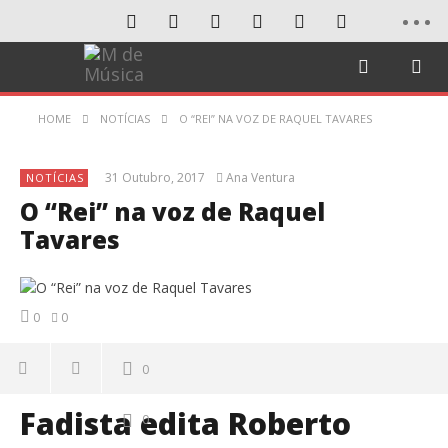
HOME
NOTÍCIAS
O “REI” NA VOZ DE RAQUEL TAVARES
31 Outubro, 2017
Ana Ventura
NOTÍCIAS
O “Rei” na voz de Raquel
Tavares
0
0
0
Fadista edita Roberto
0